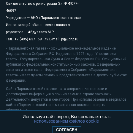
Свидетельство о регистрации Эл № ФС77-
46097
Учредитель — АНО «Парламентская газета»
Исполняющий обязанности главного
редактора — Абдуллаев М.Р.
Тел.: +7 (495) 637–69–79 E-mail:
pg@pnp.ru
«Парламентская газета» - официальное еженедельное издание
Федерального Собрания РФ. Издается с 1997 года. Учредители
газеты - Государственная Дума и Совет Федерации РФ. Официальный
публикатор федеральных конституционных законов, федеральных
законов и актов палат Федерального Собрания. «Парламентская
газета» имеет пункты печати и представительства в десяти субъектах
федерации.
Сайт «Парламентской газеты» - это оперативные новости и
достоверная информация о принимаемых в стране законах и
деятельности депутатов и сенаторов. При использовании материалов
сайта «Парламентской газеты» активная ссылка на pnp.ru
обязательна.
Используя сайт pnp.ru, Вы соглашаетесь с
На информационном ресурсе применяются
рекомендательные
использованием файлов cookie
технологии
Положение о защите персональных данных
СОГЛАСЕН