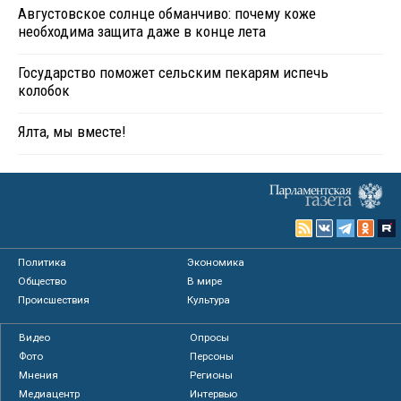
Августовское солнце обманчиво: почему коже
необходима защита даже в конце лета
Государство поможет сельским пекарям испечь
колобок
Ялта, мы вместе!
Политика
Экономика
Общество
В мире
Происшествия
Культура
Видео
Опросы
Фото
Персоны
Мнения
Регионы
Медиацентр
Интервью