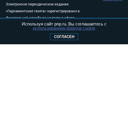
Электронное периодическое издание
«Парламентская газета» зарегистрировано в
Федеральной службе по надзору в сфере
Используя сайт pnp.ru, Вы соглашаетесь с
связи, информационных технологий и
использованием файлов cookie
массовых коммуникаций (Роскомнадзор) 05
СОГЛАСЕН
августа 2011 года. 18+
Свидетельство о регистрации Эл № ФС77-
46097
Учредитель — АНО «Парламентская газета»
Исполняющий обязанности главного
редактора — Абдуллаев М.Р.
Тел.: +7 (495) 637–69–79 E-mail:
pg@pnp.ru
«Парламентская газета» - официальное еженедельное издание
Федерального Собрания РФ. Издается с 1997 года. Учредители
газеты - Государственная Дума и Совет Федерации РФ. Официальный
публикатор федеральных конституционных законов, федеральных
законов и актов палат Федерального Собрания. «Парламентская
газета» имеет пункты печати и представительства в десяти субъектах
федерации.
Сайт «Парламентской газеты» - это оперативные новости и