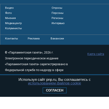
Видео
Опросы
Фото
Персоны
Мнения
Регионы
Медиацентр
Интервью
Колумнисты
Контакты
Реклама
Вакансии
© «Парламентская газета», 2026 г.
Карта сайта
Электронное периодическое издание
«Парламентская газета» зарегистрировано в
Федеральной службе по надзору в сфере
связи, информационных технологий и
Используя сайт pnp.ru, Вы соглашаетесь с
массовых коммуникаций (Роскомнадзор) 05
использованием файлов cookie
августа 2011 года. 18+
СОГЛАСЕН
Свидетельство о регистрации Эл № ФС77-
46097
Учредитель — АНО «Парламентская газета»