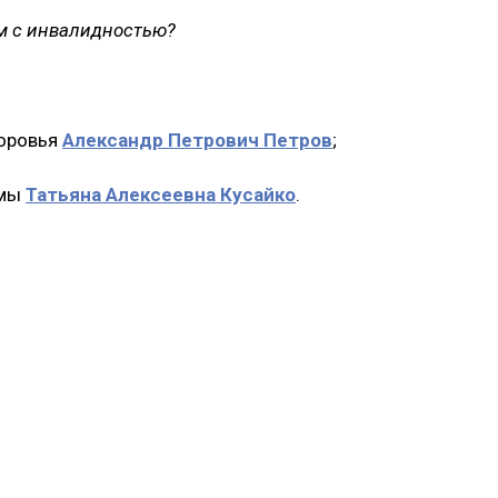
ям с инвалидностью?
доровья
Александр Петрович Петров
;
умы
Татьяна Алексеевна Кусайко
.