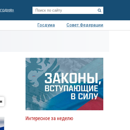
егодня»
Госдума
Совет Федерации
я
Авто
Недвижимость
Технологии
иза
Интересное за неделю