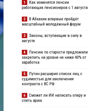
Как изменятся пенсии
1
работающих пенсионеров с 1 августа
В Абхазии впервые пройдёт
2
масштабный молодёжный форум
Законы, вступающие в силу в
3
августе
Пенсию по старости предложили
4
закрепить на уровне не ниже 40% от
заработка
Путин расширил список лиц с
5
судимостью для заключения
контракта с ВС РФ
Сможет ли ИИ написать оперу и
6
спеть арию