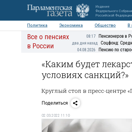
Издание
Федерального Собран
Российской Федераци
Политика
Экономика
Общество
В
Все о пенсиях
Фото
Авторы
Персоны
Мнения
Регионы
Пенсионеров в Р
08:17
Соцфонд: Средн
два дня назад
в России
Пенсию по старо
04.08.2026
«Каким будет лекарс
условиях санкций?»
Круглый стол в пресс-центре 
Поделиться
02.03.2022 11:10