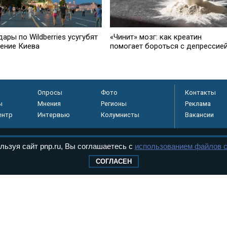
дары по Wildberries усугубят
«Чинит» мозг: как креатин
ение Киева
помогает бороться с депрессие
Опросы
Фото
Контакты
ы
Мнения
Регионы
Реклама
ентр
Интервью
Колумнисты
Вакансии
льзуя сайт pnp.ru, Вы соглашаетесь с
использованием файлов c
регистрировано в
СОГЛАСЕН
 технологий и
8+
.