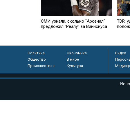
СМИ узнали, сколько "Арсенал"
TDR: у
предложил "Реалу" за Винисиуса
полож
Политика
Экономика
Видео
Общество
В мире
Персон
Происшествия
Культура
Медиац
© «Парламентская газета», 2026 г.
Испо
Электронное периодическое издание «Парламентская газета» за
Федеральной службе по надзору в сфере связи, информационных
массовых коммуникаций (Роскомнадзор) 05 августа 2011 года. 1
Свидетельство о регистрации Эл № ФС77-46097
Учредитель — АНО «Парламентская газета»
Исполняющий обязанности главного редактора — Абдуллаев М.Р
Тел.: +7 (495) 637–69–79 E-mail:
pg@pnp.ru