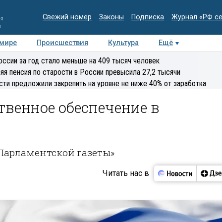
Свежий номер
Законы
Подписка
Журнал «РФ с
ия
и
 мире
Происшествия
Культура
Ещё
Медиацентр
Интервью
Колумнисты
Делова
оссии за год стало меньше на 409 тысяч человек
эксперт
яя пенсия по старости в России превысила 27,2 тысячи
сти предложили закрепить на уровне не ниже 40% от заработка
твенное обеспечение в
«Парламентской газеты»
Читать нас в