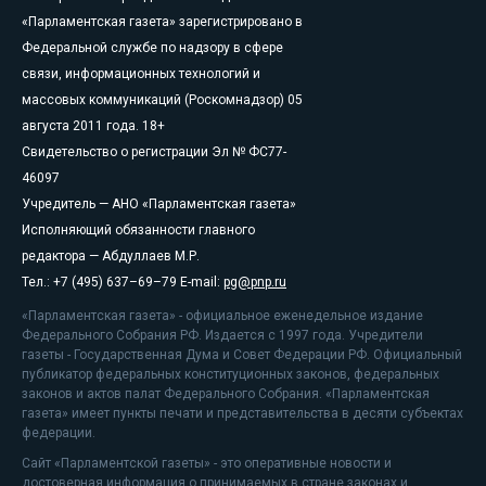
«Парламентская газета» зарегистрировано в
Федеральной службе по надзору в сфере
связи, информационных технологий и
массовых коммуникаций (Роскомнадзор) 05
августа 2011 года. 18+
Свидетельство о регистрации Эл № ФС77-
46097
Учредитель — АНО «Парламентская газета»
Исполняющий обязанности главного
редактора — Абдуллаев М.Р.
Тел.: +7 (495) 637–69–79 E-mail:
pg@pnp.ru
«Парламентская газета» - официальное еженедельное издание
Федерального Собрания РФ. Издается с 1997 года. Учредители
газеты - Государственная Дума и Совет Федерации РФ. Официальный
публикатор федеральных конституционных законов, федеральных
законов и актов палат Федерального Собрания. «Парламентская
газета» имеет пункты печати и представительства в десяти субъектах
федерации.
Сайт «Парламентской газеты» - это оперативные новости и
достоверная информация о принимаемых в стране законах и