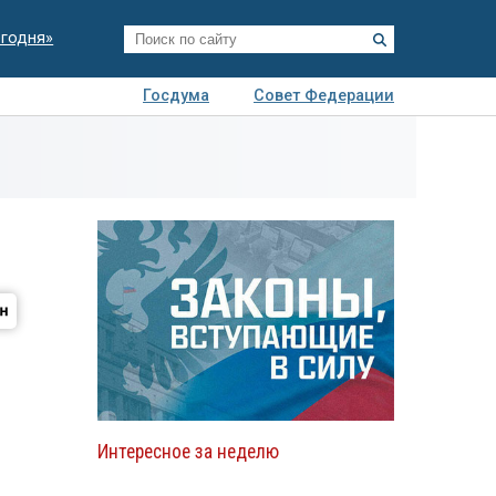
егодня»
Госдума
Совет Федерации
я
Авто
Недвижимость
Технологии
иза
Интересное за неделю