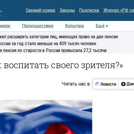
Свежий номер
Законы
Подписка
Журнал «РФ с
ия
и
 мире
Происшествия
Культура
Ещё
Медиацентр
Интервью
Колумнисты
Делова
ил расширить категории лиц, имеющих право на две пенсии
эксперт
оссии за год стало меньше на 409 тысяч человек
я пенсия по старости в России превысила 27,2 тысячи
к воспитать своего зрителя?»
Читать нас в