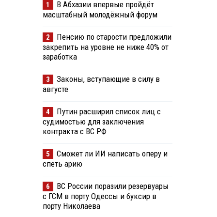
В Абхазии впервые пройдёт
1
масштабный молодёжный форум
Пенсию по старости предложили
2
закрепить на уровне не ниже 40% от
заработка
Законы, вступающие в силу в
3
августе
Путин расширил список лиц с
4
судимостью для заключения
контракта с ВС РФ
Сможет ли ИИ написать оперу и
5
спеть арию
ВС России поразили резервуары
6
с ГСМ в порту Одессы и буксир в
порту Николаева