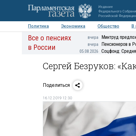
Издание
Федерального Собран
Российской Федераци
Политика
Экономика
Общество
В
Все о пенсиях
Фото
Авторы
Персоны
Мнения
Регионы
Минтруд предлож
вчера
Пенсионеров в Р
вчера
в России
Соцфонд: Средня
05.08.2026
Сергей Безруков: «Ка
Поделиться
16.12.2019 12:30