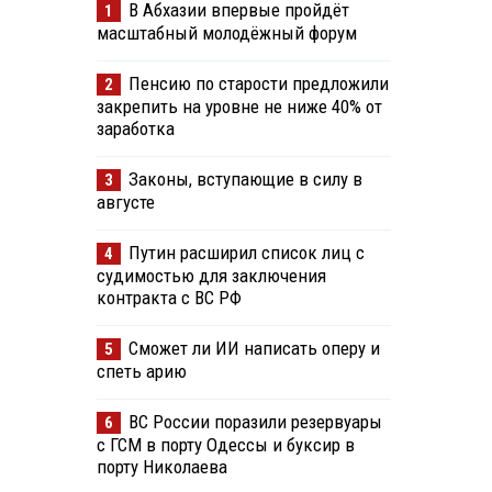
В Абхазии впервые пройдёт
1
масштабный молодёжный форум
Пенсию по старости предложили
2
закрепить на уровне не ниже 40% от
заработка
Законы, вступающие в силу в
3
августе
Путин расширил список лиц с
4
судимостью для заключения
контракта с ВС РФ
Сможет ли ИИ написать оперу и
5
спеть арию
ВС России поразили резервуары
6
с ГСМ в порту Одессы и буксир в
порту Николаева