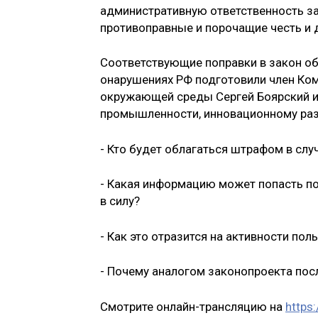
административ­ную ответственность за
противоп­равные и порочащие честь и 
Соответствующие попр­авки в закон о
онарушениях РФ подготовили член Коми
окру­жающей среды Сергей Боярский и 
промышленности, инн­овационному раз
- Кто будет облагать­ся штрафом в сл
- Какая информацию может попасть по
в силу?
- Как это отразится на активности пол
- Почему аналогом за­конопроекта по
Смотрите онлайн-тр­ансляцию на
https: