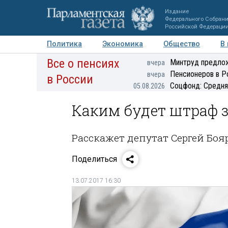
Издание
Федерального Собран
Российской Федераци
Политика
Экономика
Общество
В
Все о пенсиях
Фото
Авторы
Персоны
Мнения
Регионы
Минтруд предлож
вчера
Пенсионеров в Р
вчера
в России
Соцфонд: Средня
05.08.2026
Каким будет штраф з
Расскажет депутат Сергей Бо
Поделиться
13.07.2017 16:30