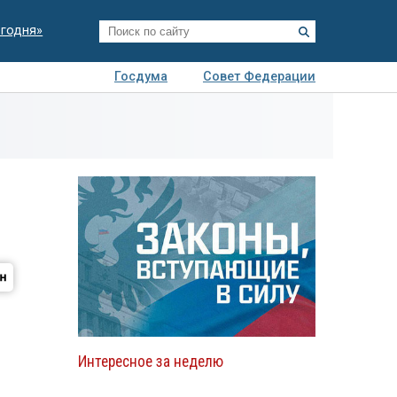
егодня»
Госдума
Совет Федерации
я
Авто
Недвижимость
Технологии
иза
Интересное за неделю