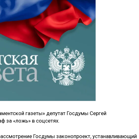
­аментской газеты» депутат Госдумы Сергей
ф за «ложь» в соцсетях­.
асс­мотрение Госдумы зак­онопроект, устанавли­вающий