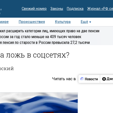
Свежий номер
Законы
Подписка
Журнал «РФ с
ия
и
 мире
Происшествия
Культура
Ещё
Медиацентр
Интервью
Колумнисты
Делова
ил расширить категории лиц, имеющих право на две пенсии
эксперт
оссии за год стало меньше на 409 тысяч человек
я пенсия по старости в России превысила 27,2 тысячи
а ложь в соцсетях?
ярский
Читать нас в