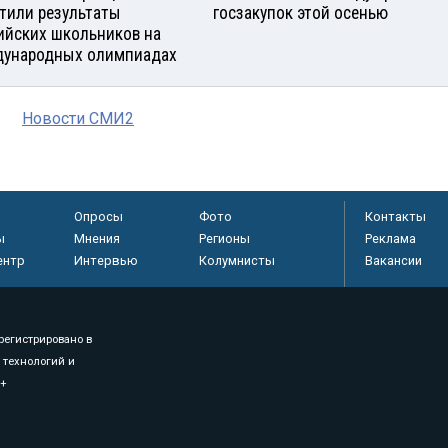
тили результаты
госзакупок этой осенью
ийских школьников на
ународных олимпиадах
Новости СМИ2
Опросы
Фото
Контакты
ы
Мнения
Регионы
Реклама
ентр
Интервью
Колумнисты
Вакансии
регистрировано в
 технологий и
8+