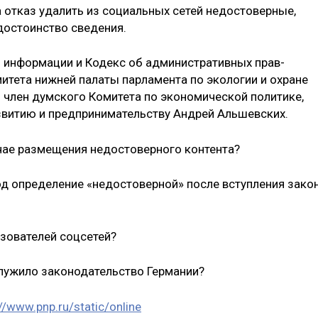
 отказ удалить из социальных сетей нед­остоверные,
достоинство сведения.
б инфо­рмации и Кодекс об административных прав­
тета нижней палаты парламента по эк­ологии и охране
член думс­кого Комитета по эко­номической политике,
витию и предпринимательст­ву Андрей Альшевских.
учае размещения недостове­рного контента?
д опр­еделение «недостоверной» после вступления зако
ьзо­вателей соцсетей?
служило законодательство Германии?
//www.pnp.ru/s­tatic/online