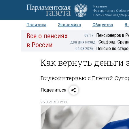
Издание
Федерального Собран
Российской Федераци
Политика
Экономика
Общество
В
Все о пенсиях
Фото
Авторы
Персоны
Мнения
Регионы
Пенсионеров в Р
08:17
Соцфонд: Средн
два дня назад
в России
Пенсию по старо
04.08.2026
Как вернуть деньги 
Видеоинтервью с Еленой Сут
Поделиться
26.03.2020 12:00