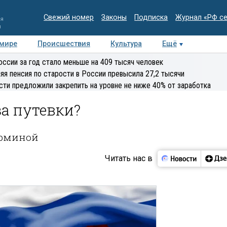
Свежий номер
Законы
Подписка
Журнал «РФ с
ия
и
 мире
Происшествия
Культура
Ещё
Медиацентр
Интервью
Колумнисты
Делова
оссии за год стало меньше на 409 тысяч человек
эксперт
яя пенсия по старости в России превысила 27,2 тысячи
сти предложили закрепить на уровне не ниже 40% от заработка
за путевки?
орминой
Читать нас в