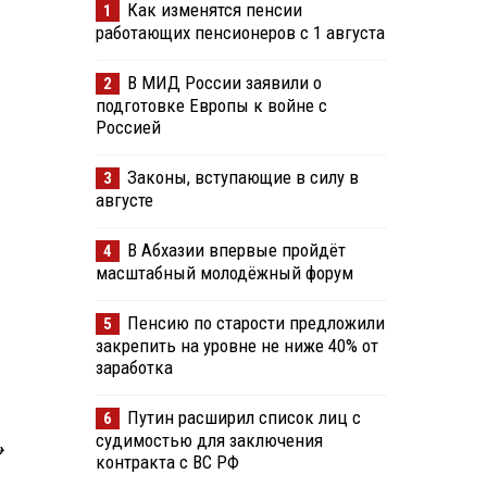
Как изменятся пенсии
1
работающих пенсионеров с 1 августа
В МИД России заявили о
2
подготовке Европы к войне с
Россией
Законы, вступающие в силу в
3
августе
В Абхазии впервые пройдёт
4
масштабный молодёжный форум
Пенсию по старости предложили
5
закрепить на уровне не ниже 40% от
заработка
Путин расширил список лиц с
6
судимостью для заключения
»
контракта с ВС РФ