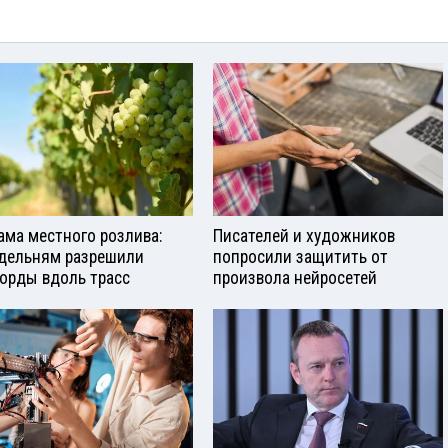
ама местного розлива:
Писателей и художников
дельням разрешили
попросили защитить от
орды вдоль трасс
произвола нейросетей