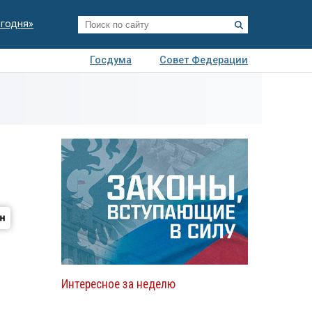
егодня»
Госдума
Совет Федерации
я
Авто
Недвижимость
Технологии
иза
Интересное за неделю