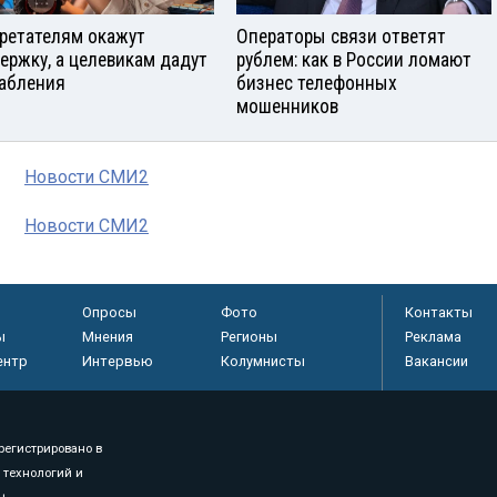
ретателям окажут
Операторы связи ответят
ержку, а целевикам дадут
рублем: как в России ломают
абления
бизнес телефонных
мошенников
Новости СМИ2
Новости СМИ2
Опросы
Фото
Контакты
ы
Мнения
Регионы
Реклама
ентр
Интервью
Колумнисты
Вакансии
регистрировано в
 технологий и