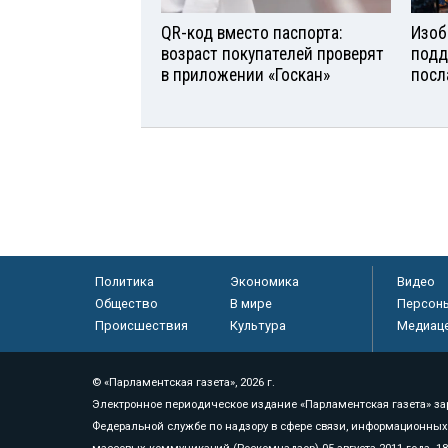
QR-код вместо паспорта:
Изоб
возраст покупателей проверят
подд
в приложении «Госкан»
посл
Политика
Экономика
Видео
Общество
В мире
Персон
Происшествия
Культура
Медиац
© «Парламентская газета», 2026 г.
Электронное периодическое издание «Парламентская газета» за
Федеральной службе по надзору в сфере связи, информационных