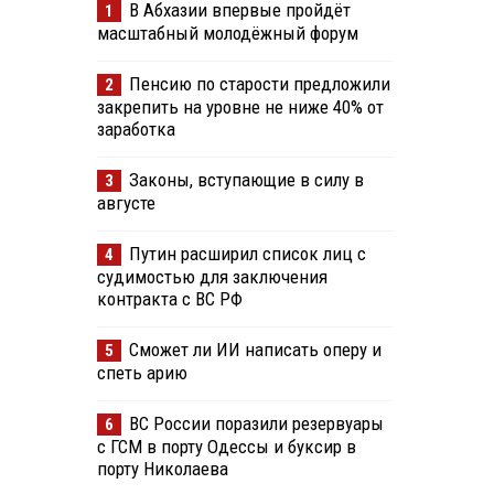
В Абхазии впервые пройдёт
1
масштабный молодёжный форум
Пенсию по старости предложили
2
закрепить на уровне не ниже 40% от
заработка
Законы, вступающие в силу в
3
августе
Путин расширил список лиц с
4
судимостью для заключения
контракта с ВС РФ
Сможет ли ИИ написать оперу и
5
спеть арию
ВС России поразили резервуары
6
с ГСМ в порту Одессы и буксир в
порту Николаева