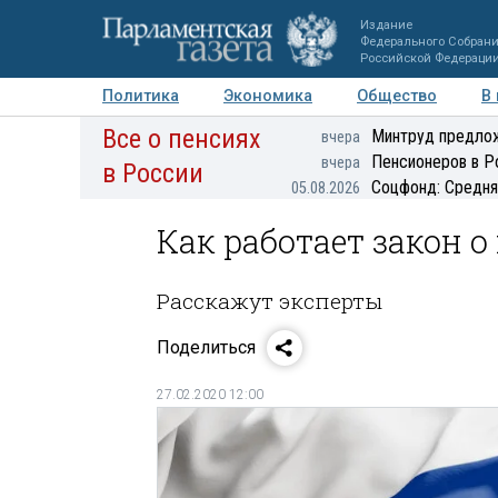
Издание
Федерального Собран
Российской Федераци
Политика
Экономика
Общество
В
Все о пенсиях
Фото
Авторы
Персоны
Мнения
Регионы
Минтруд предлож
вчера
Пенсионеров в Р
вчера
в России
Соцфонд: Средня
05.08.2026
Как работает закон о
Расскажут эксперты
Поделиться
27.02.2020 12:00