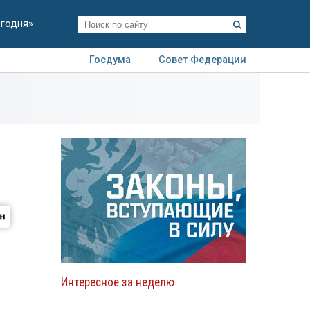
егодня»
Госдума
Совет Федерации
я
Авто
Недвижимость
Технологии
иза
Интересное за неделю