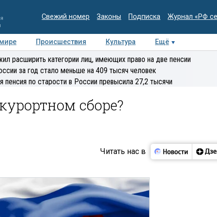
Свежий номер
Законы
Подписка
Журнал «РФ с
ия
и
 мире
Происшествия
Культура
Ещё
Медиацентр
Интервью
Колумнисты
Делова
ил расширить категории лиц, имеющих право на две пенсии
эксперт
оссии за год стало меньше на 409 тысяч человек
я пенсия по старости в России превысила 27,2 тысячи
 курортном сборе?
Читать нас в