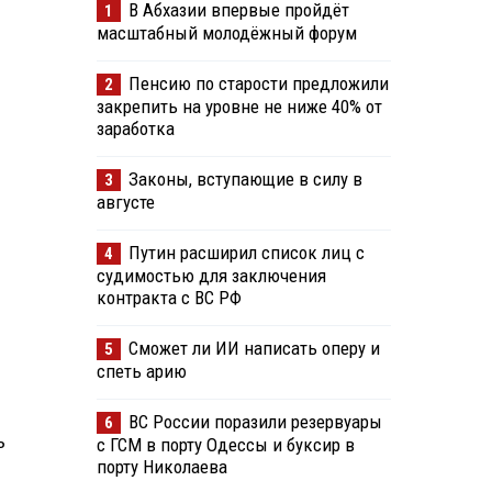
В Абхазии впервые пройдёт
1
масштабный молодёжный форум
Пенсию по старости предложили
2
закрепить на уровне не ниже 40% от
заработка
Законы, вступающие в силу в
3
августе
Путин расширил список лиц с
4
судимостью для заключения
контракта с ВС РФ
Сможет ли ИИ написать оперу и
5
спеть арию
ВС России поразили резервуары
6
ь
с ГСМ в порту Одессы и буксир в
порту Николаева