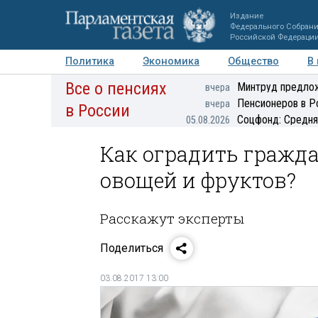
Издание
Федерального Собран
Российской Федераци
Политика
Экономика
Общество
В
Все о пенсиях
Фото
Авторы
Персоны
Мнения
Регионы
Минтруд предлож
вчера
Пенсионеров в Р
вчера
в России
Соцфонд: Средня
05.08.2026
Как оградить гражд
овощей и фруктов?
Расскажут эксперты
Поделиться
03.08.2017 13:00