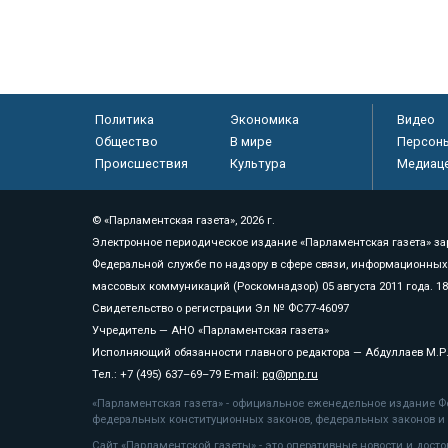
Политика
Экономика
Видео
Общество
В мире
Персон
Происшествия
Культура
Медиац
© «Парламентская газета», 2026 г.
Электронное периодическое издание «Парламентская газета» за
Федеральной службе по надзору в сфере связи, информационных
массовых коммуникаций (Роскомнадзор) 05 августа 2011 года. 1
Свидетельство о регистрации Эл № ФС77-46097
Учредитель — АНО «Парламентская газета»
Исполняющий обязанности главного редактора — Абдуллаев М.Р
Тел.: +7 (495) 637–69–79 E-mail:
pg@pnp.ru
«Парламентская газета» - официальное еженедельное издание Фе
федеральных конституционных законов, федеральных законов и а
Сайт «Парламентской газеты» - это оперативные новости и дост