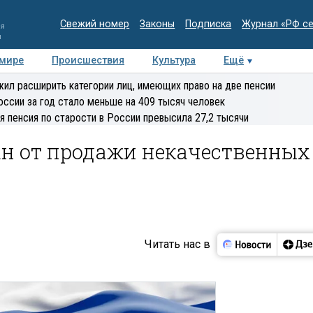
Свежий номер
Законы
Подписка
Журнал «РФ с
ия
и
 мире
Происшествия
Культура
Ещё
Медиацентр
Интервью
Колумнисты
Делова
ил расширить категории лиц, имеющих право на две пенсии
эксперт
оссии за год стало меньше на 409 тысяч человек
я пенсия по старости в России превысила 27,2 тысячи
ан от продажи некачественных
Читать нас в