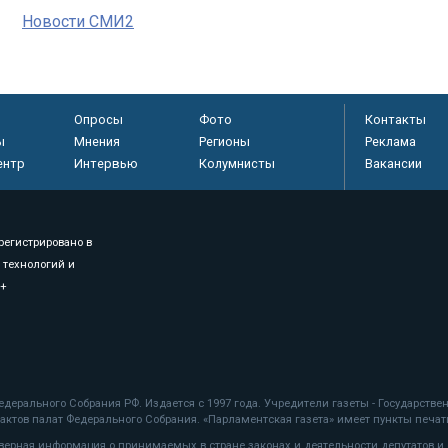
Новости СМИ2
Опросы
Фото
Контакты
ы
Мнения
Регионы
Реклама
ентр
Интервью
Колумнисты
Вакансии
регистрировано в
 технологий и
8+
.
дерального Собрания РФ. Издается с 1997 года. Учредители газеты - Государств
ктов палат Федерального Собрания. «Парламентская газета» имеет пункты печати
оверная информация о принимаемых в стране законах и деятельности депутатов и