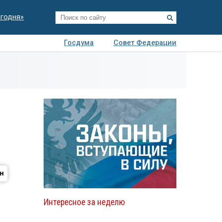
егодня»
Госдума
Совет Федерации
я
Авто
Недвижимость
Технологии
иза
Интересное за неделю