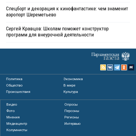
Спецборт и декорация к кинофантастике: чем знаменит
аэропорт Шереметьево
Сергей Кравцов: Школам поможет конструктор
программ для внеурочной деятельности
Политика
Экономика
Общество
В мире
Происшествия
Культура
Видео
Опросы
Фото
Персоны
Мнения
Регионы
Медиацентр
Интервью
Колумнисты