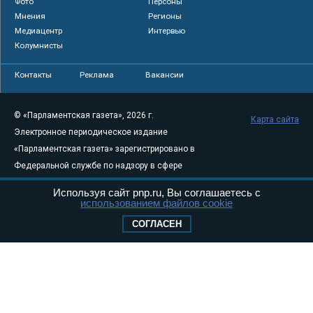
Фото
Персоны
Мнения
Регионы
Медиацентр
Интервью
Колумнисты
Контакты
Реклама
Вакансии
© «Парламентская газета», 2026 г.
Карта сайта
Электронное периодическое издание
«Парламентская газета» зарегистрировано в
Федеральной службе по надзору в сфере
связи, информационных технологий и
Используя сайт pnp.ru, Вы соглашаетесь с
массовых коммуникаций (Роскомнадзор) 05
использованием файлов cookie
августа 2011 года. 18+
СОГЛАСЕН
Свидетельство о регистрации Эл № ФС77-
46097
Учредитель — АНО «Парламентская газета»
Исполняющий обязанности главного
редактора — Абдуллаев М.Р.