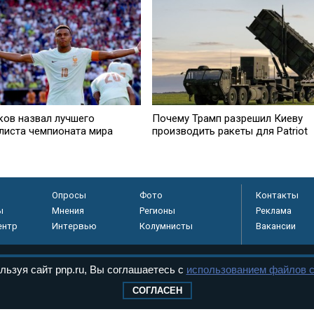
ков назвал лучшего
Почему Трамп разрешил Киеву
листа чемпионата мира
производить ракеты для Patriot
Опросы
Фото
Контакты
ы
Мнения
Регионы
Реклама
ентр
Интервью
Колумнисты
Вакансии
льзуя сайт pnp.ru, Вы соглашаетесь с
использованием файлов c
регистрировано в
СОГЛАСЕН
 технологий и
8+