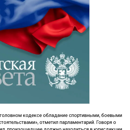
в Уголовном кодексе обладание спортивными, боевыми
оятельствами», отметил парламентарий. Говоря о
вил, произошедшее должно находиться в юрисдикции