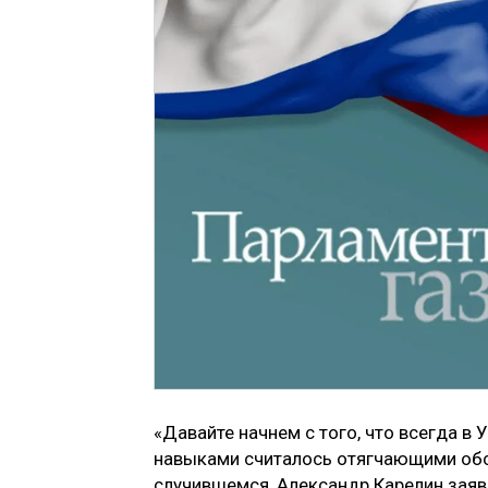
«Давайте начнем с того, что всегда 
навыками считалось отягчающими обст
случившемся, Александр Карелин зая