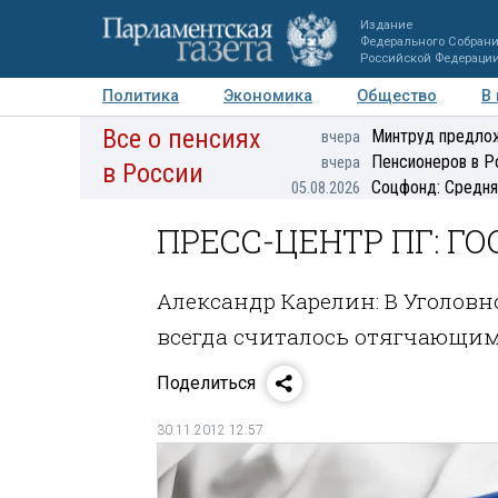
Издание
Федерального Собран
Российской Федераци
Политика
Экономика
Общество
В
Все о пенсиях
Фото
Авторы
Персоны
Мнения
Регионы
Минтруд предлож
вчера
Пенсионеров в Р
вчера
в России
Соцфонд: Средня
05.08.2026
ПРЕСС-ЦЕНТР ПГ: ГО
Александр Карелин: В Уголов
всегда считалось отягчающим
Поделиться
30.11.2012 12:57