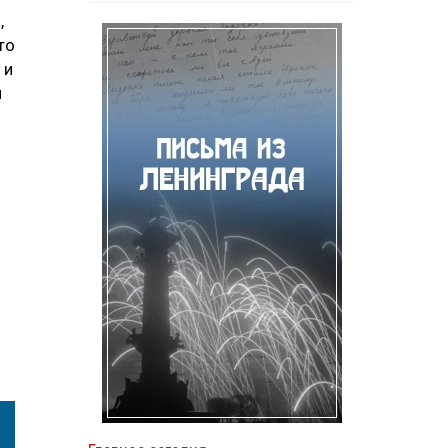
,
то
 и
и