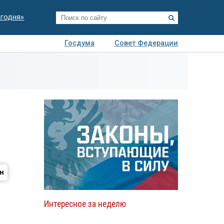
егодня»
Госдума
Совет Федерации
я
Авто
Недвижимость
Технологии
иза
Интересное за неделю