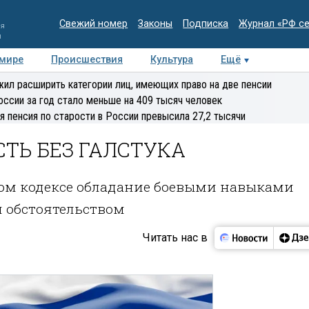
Свежий номер
Законы
Подписка
Журнал «РФ с
ия
и
 мире
Происшествия
Культура
Ещё
Медиацентр
Интервью
Колумнисты
Делова
ил расширить категории лиц, имеющих право на две пенсии
эксперт
оссии за год стало меньше на 409 тысяч человек
я пенсия по старости в России превысила 27,2 тысячи
СТЬ БЕЗ ГАЛСТУКА
ном кодексе обладание боевыми навыками
 обстоятельством
Читать нас в