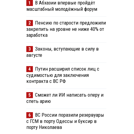
В Абхазии впервые пройдёт
1
масштабный молодёжный форум
Пенсию по старости предложили
2
закрепить на уровне не ниже 40% от
заработка
Законы, вступающие в силу в
3
августе
Путин расширил список лиц с
4
судимостью для заключения
контракта с ВС РФ
Сможет ли ИИ написать оперу и
5
спеть арию
ВС России поразили резервуары
6
с ГСМ в порту Одессы и буксир в
порту Николаева