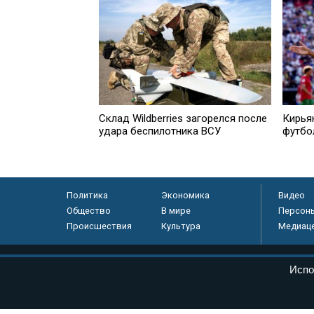
Склад Wildberries загорелся после
Кирья
удара беспилотника ВСУ
футбо
Политика
Экономика
Видео
Общество
В мире
Персон
Происшествия
Культура
Медиац
© «Парламентская газета», 2026 г.
Испо
Электронное периодическое издание «Парламентская газета» за
Федеральной службе по надзору в сфере связи, информационных
массовых коммуникаций (Роскомнадзор) 05 августа 2011 года. 1