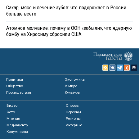
Сахар, мясо и лечение зубов: что подорожает в России
больше всего
Атомное молчание: почему в ООН «забыли», что ядерную
бомбу на Хиросиму сбросили США
Политика
Экономика
Общество
В мире
Происшествия
Культура
Видео
Опросы
Фото
Персоны
Мнения
Регионы
Медиацентр
Интервью
Колумнисты