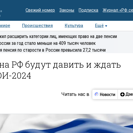
Свежий номер
Законы
Подписка
Журнал «РФ с
ия
и
 мире
Происшествия
Культура
Ещё
Медиацентр
Интервью
Колумнисты
Делова
ил расширить категории лиц, имеющих право на две пенсии
эксперт
оссии за год стало меньше на 409 тысяч человек
я пенсия по старости в России превысила 27,2 тысячи
 на РФ будут давить и ждать
ОИ-2024
Читать нас в