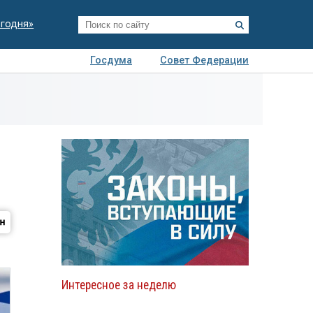
егодня»
Госдума
Совет Федерации
я
Авто
Недвижимость
Технологии
иза
Интересное за неделю