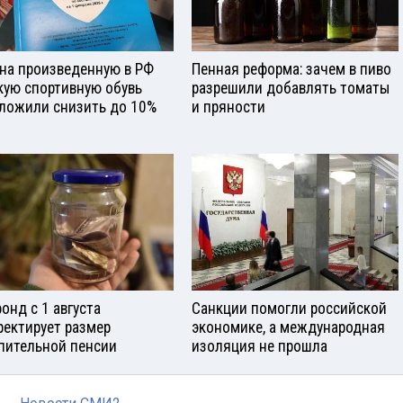
на произведенную в РФ
Пенная реформа: зачем в пиво
кую спортивную обувь
разрешили добавлять томаты
ложили снизить до 10%
и пряности
онд с 1 августа
Санкции помогли российской
ректирует размер
экономике, а международная
пительной пенсии
изоляция не прошла