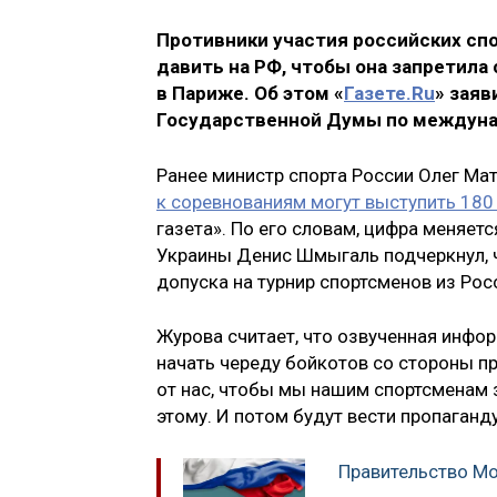
Противники участия российских сп
давить на РФ, чтобы она запретила
в Париже. Об этом «
Газете.Ru
» зая
Государственной Думы по междун
Ранее министр спорта России Олег Мат
к соревнованиям могут выступить 180
газета». По его словам, цифра меняет
Украины Денис Шмыгаль подчеркнул, ч
допуска на турнир спортсменов из Рос
Журова считает, что озвученная инфо
начать череду бойкотов со стороны пр
от нас, чтобы мы нашим спортсменам з
этому. И потом будут вести пропаганду
Правительство Мо