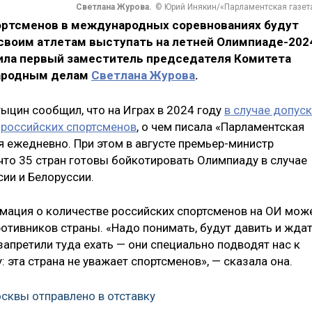
Светлана Журова.
© Юрий Инякин/«Парламентская газет
ортсменов в международных соревнованиях будут
 своим атлетам выступать на летней Олимпиаде-202
вила первый заместитель председателя Комитета
ародным делам
Светлана Журова
.
ыцин сообщил, что на Играх в 2024 году
в случае допус
 российских спортсменов
, о чем писала «Парламентская
ся ежедневно. При этом в августе премьер-министр
то 35 стран готовы бойкотировать Олимпиаду в случае
сии и Белоруссии.
рмация о количестве российских спортсменов на ОИ мож
отивников страны. «Надо понимать, будут давить и жда
апретили туда ехать — они специально подводят нас к
: эта страна не уважает спортсменов», — сказала она.
сквы отправлено в отставку