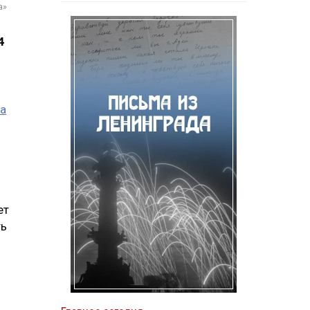
а»
4
ка
ет
ть