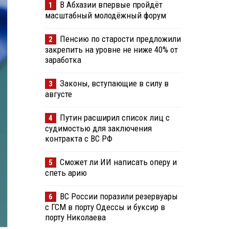
В Абхазии впервые пройдёт
1
масштабный молодёжный форум
Пенсию по старости предложили
2
закрепить на уровне не ниже 40% от
заработка
Законы, вступающие в силу в
3
августе
Путин расширил список лиц с
4
судимостью для заключения
контракта с ВС РФ
Сможет ли ИИ написать оперу и
5
спеть арию
ВС России поразили резервуары
6
с ГСМ в порту Одессы и буксир в
порту Николаева