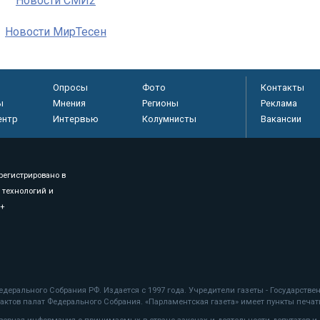
Новости СМИ2
Новости МирТесен
Опросы
Фото
Контакты
ы
Мнения
Регионы
Реклама
ентр
Интервью
Колумнисты
Вакансии
регистрировано в
 технологий и
8+
.
дерального Собрания РФ. Издается с 1997 года. Учредители газеты - Государств
ктов палат Федерального Собрания. «Парламентская газета» имеет пункты печати