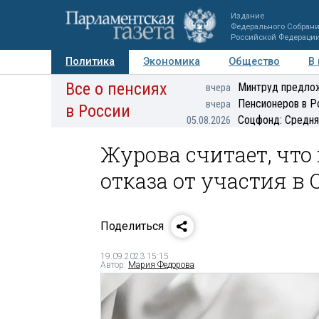
Издание
Федерального Собран
Российской Федераци
Политика
Экономика
Общество
В
Все о пенсиях
Фото
Авторы
Персоны
Мнения
Регионы
Минтруд предлож
вчера
Пенсионеров в Р
вчера
в России
Соцфонд: Средня
05.08.2026
Журова считает, что
отказа от участия в 
Поделиться
19.09.2023 15:15
Автор:
Мария Федорова