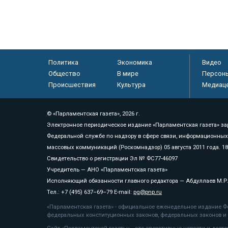
Политика
Экономика
Видео
Общество
В мире
Персон
Происшествия
Культура
Медиац
© «Парламентская газета», 2026 г.
Электронное периодическое издание «Парламентская газета» за
Федеральной службе по надзору в сфере связи, информационных
массовых коммуникаций (Роскомнадзор) 05 августа 2011 года. 1
Свидетельство о регистрации Эл № ФС77-46097
Учредитель — АНО «Парламентская газета»
Исполняющий обязанности главного редактора — Абдуллаев М.Р
Тел.: +7 (495) 637–69–79 E-mail:
pg@pnp.ru
«Парламентская газета» - официальное еженедельное издание Фе
федеральных конституционных законов, федеральных законов и а