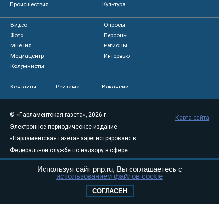
Происшествия
Культура
Видео
Опросы
Фото
Персоны
Мнения
Регионы
Медиацентр
Интервью
Колумнисты
Контакты
Реклама
Вакансии
© «Парламентская газета», 2026 г.
Карта сайта
Электронное периодическое издание
«Парламентская газета» зарегистрировано в
Федеральной службе по надзору в сфере
связи, информационных технологий и
Используя сайт pnp.ru, Вы соглашаетесь с
массовых коммуникаций (Роскомнадзор) 05
использованием файлов cookie
августа 2011 года. 18+
СОГЛАСЕН
Свидетельство о регистрации Эл № ФС77-
46097