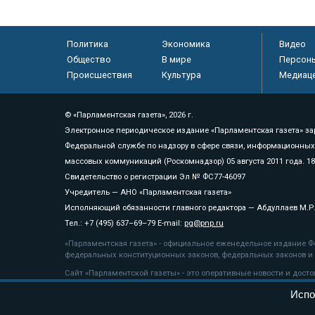
Политика
Экономика
Видео
Общество
В мире
Персон
Происшествия
Культура
Медиац
© «Парламентская газета», 2026 г.
Электронное периодическое издание «Парламентская газета» за
Федеральной службе по надзору в сфере связи, информационных
массовых коммуникаций (Роскомнадзор) 05 августа 2011 года. 1
Свидетельство о регистрации Эл № ФС77-46097
Учредитель — АНО «Парламентская газета»
Исполняющий обязанности главного редактора — Абдуллаев М.Р
Тел.: +7 (495) 637–69–79 E-mail:
pg@pnp.ru
«Парламентская газета» - официальное еженедельное издание Фе
федеральных конституционных законов, федеральных законов и а
Сайт «Парламентской газеты» - это оперативные новости и дост
«Парламентской газеты» активная ссылка на pnp.ru обязательна.
Испо
На информационном ресурсе применяются
рекомендательные т
Положение о защите персональных данных