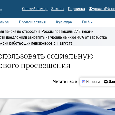
Свежий номер
Законы
Подписка
Журнал «РФ с
ия
и
 мире
Происшествия
Культура
Ещё
Медиацентр
Интервью
Колумнисты
Делова
яя пенсия по старости в России превысила 27,2 тысячи
эксперт
сти предложили закрепить на уровне не ниже 40% от заработка
енсии работающих пенсионеров с 1 августа
спользовать социальную
ового просвещения
Читать нас в