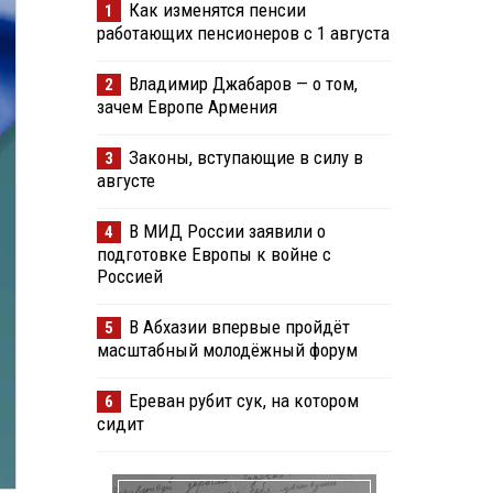
Как изменятся пенсии
1
работающих пенсионеров с 1 августа
Владимир Джабаров — о том,
2
зачем Европе Армения
Законы, вступающие в силу в
3
августе
В МИД России заявили о
4
подготовке Европы к войне с
Россией
В Абхазии впервые пройдёт
5
масштабный молодёжный форум
Ереван рубит сук, на котором
6
сидит