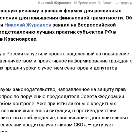
Николай Журавлев.
© Пресс-служба Совета Федерац
альную рекламу в разных формах для различных
селения для повышения финансовой грамотности. Об
ии
Николай Журавлев
заявил на Всероссийской
редставлению лучших практик субъектов РФ в
в Красноярске.
у в России запустили проект, нацеленный на повышение
ошенничеством и проактивное информирование граждан 
ах прошли уроки с участием сенаторов и депутатов
вуем законодательство, направленное на защиту прав
опрос по поручению председателя Совета Федерации
обом контроле. Уже приняты законы о кредитных
в сложной жизненной ситуации, о противодействии
клиентов в заблуждение, навязыванию дополнительных
 списании кредитов участникам СВО», — цитирует
нов.