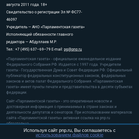
августа 2011 года. 18+
Свидетельство о регистрации Эл № ФС77-
46097
Учредитель — АНО «Парламентская газета»
Исполняющий обязанности главного
редактора — Абдуллаев М.Р.
Тел.: +7 (495) 637–69–79 E-mail:
pg@pnp.ru
«Парламентская газета» - официальное еженедельное издание
Федерального Собрания РФ. Издается с 1997 года. Учредители
газеты - Государственная Дума и Совет Федерации РФ. Официальный
публикатор федеральных конституционных законов, федеральных
законов и актов палат Федерального Собрания. «Парламентская
газета» имеет пункты печати и представительства в десяти субъектах
федерации.
Сайт «Парламентской газеты» - это оперативные новости и
достоверная информация о принимаемых в стране законах и
деятельности депутатов и сенаторов. При использовании материалов
сайта «Парламентской газеты» активная ссылка на pnp.ru
обязательна.
Используя сайт pnp.ru, Вы соглашаетесь с
На информационном ресурсе применяются
рекомендательные
использованием файлов cookie
технологии