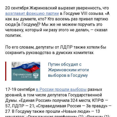
20 сентября Жириновский выразил уверенность, что
возглавит фракцию партии
в Госдуме VIII созыва. «А
как вы думаете, кто? Кто восемь раз привел партию
сюда [в Госдуму]? Мы же не можем поручить это
человеку, который ни разу этого не делал», — сказал
политик.
По его словам, депутаты от ЛДПР также хотели бы
сохранить руководство в думских комитетах.
Путин обсудил с
Жириновским итоги
выборов в Госдуму
17-19 сентября
в России прошли выборы
разных
уровней, в том числе депутатов Государственной
Думы. «Единая Россия» получила 324 места; КПРФ —
57, ЛДПР — 21; «Справедливая Россия — За правду» —
27. В Госдуму также прошли «Новые люди» — 13
мандатов; «Гражданская платформа» (1); «Родина» (1);