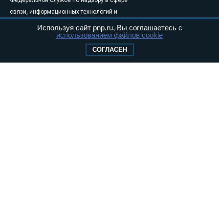
связи, информационных технологий и
массовых коммуникаций (Роскомнадзор) 05
Используя сайт pnp.ru, Вы соглашаетесь с
использованием файлов cookie
августа 2011 года. 18+
Свидетельство о регистрации Эл № ФС77-
СОГЛАСЕН
46097
Учредитель — АНО «Парламентская газета»
Исполняющий обязанности главного
редактора — Абдуллаев М.Р.
Тел.: +7 (495) 637–69–79 E-mail:
pg@pnp.ru
«Парламентская газета» - официальное еженедельное издание
Федерального Собрания РФ. Издается с 1997 года. Учредители
газеты - Государственная Дума и Совет Федерации РФ. Официальный
публикатор федеральных конституционных законов, федеральных
законов и актов палат Федерального Собрания. «Парламентская
газета» имеет пункты печати и представительства в десяти субъектах
федерации.
Сайт «Парламентской газеты» - это оперативные новости и
достоверная информация о принимаемых в стране законах и
деятельности депутатов и сенаторов. При использовании материалов
сайта «Парламентской газеты» активная ссылка на pnp.ru