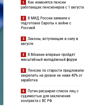
Как изменятся пенсии
1
работающих пенсионеров с 1 августа
В МИД России заявили о
2
подготовке Европы к войне с
Россией
Законы, вступающие в силу в
3
августе
В Абхазии впервые пройдёт
4
масштабный молодёжный форум
Пенсию по старости предложили
5
закрепить на уровне не ниже 40% от
заработка
Путин расширил список лиц с
6
судимостью для заключения
контракта с ВС РФ