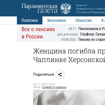
Издание
Федерального Собран
Российской Федераци
Политика
Экономика
Общество
В
Все о пенсиях
Фото
Авторы
Персоны
Мнения
Регионы
Пенсионеров в Р
08:17
Соцфонд: Средн
два дня назад
в России
Пенсию по старо
04.08.2026
Женщина погибла пр
Чаплинке Херсонско
Поделиться
03.11.2023 16:41
Автор:
Андрей Кузьменко