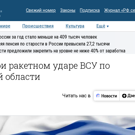
Свежий номер
Законы
Подписка
Журнал «РФ с
ия
и
 мире
Происшествия
Культура
Ещё
Медиацентр
Интервью
Колумнисты
Делова
оссии за год стало меньше на 409 тысяч человек
эксперт
яя пенсия по старости в России превысила 27,2 тысячи
сти предложили закрепить на уровне не ниже 40% от заработка
и ракетном ударе ВСУ по
й области
Читать нас в