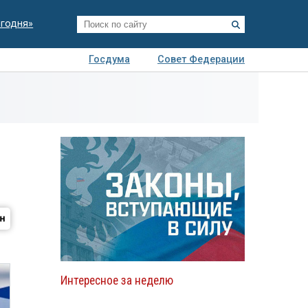
егодня»
Госдума
Совет Федерации
я
Авто
Недвижимость
Технологии
иза
Интересное за неделю