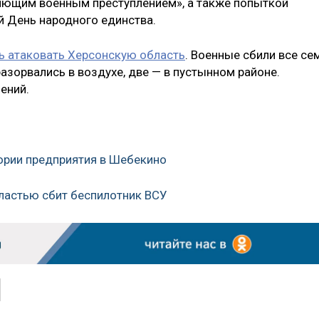
пиющим военным преступлением», а также попыткой
й День народного единства.
ь атаковать Херсонскую область
. Военные сбили все се
азорвались в воздухе, две — в пустынном районе.
ений.
тории предприятия в Шебекино
ластью сбит беспилотник ВСУ