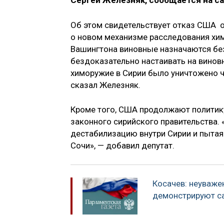
Сергей Железняк, сообщается на са
Об этом свидетельствует отказ США 
о новом механизме расследования хим
Вашингтона виновные назначаются бе
бездоказательно настаивать на виновн
химоружие в Сирии было уничтожено 
сказал Железняк.
Кроме того, США продолжают политику
законного сирийского правительства. 
дестабилизацию внутри Сирии и пыта
Сочи», — добавил депутат.
Косачев: неуваже
демонстрируют 