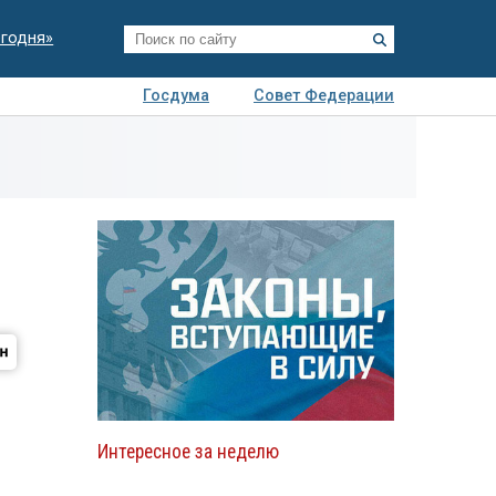
егодня»
Госдума
Совет Федерации
я
Авто
Недвижимость
Технологии
иза
Интересное за неделю