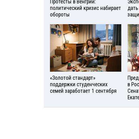
Протесты в Венгрии:
Эксп
политический кризис набирает
дать
обороты
защи
«Золотой стандарт»
Пред
поддержки студенческих
в Ро
семей заработает 1 сентября
Сена
Екат