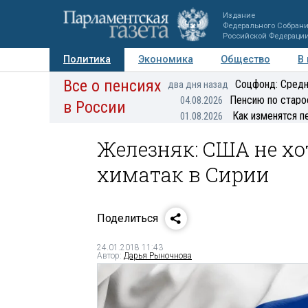
Издание
Федерального Собран
Российской Федераци
Политика
Экономика
Общество
В
Все о пенсиях
Фото
Авторы
Персоны
Мнения
Регионы
Соцфонд: Средн
два дня назад
Пенсию по старо
04.08.2026
в России
Как изменятся п
01.08.2026
Железняк: США не хо
химатак в Сирии
Поделиться
24.01.2018 11:43
Автор:
Дарья Рыночнова