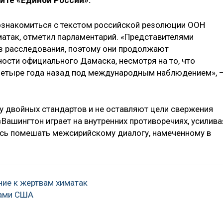
йте «Единой России».
ознакомиться с текстом российской резолюции ООН
атак, отметил парламентарий. «Представителями
з расследования, поэтому они продолжают
ости официального Дамаска, несмотря на то, что
четыре года назад под международным наблюдением», 
 двойных стандартов и не оставляют цели свержения
«Вашингтон играет на внутренних противоречиях, усилива
ясь помешать межсирийскому диалогу, намеченному в
ние к жертвам химатак
сами США