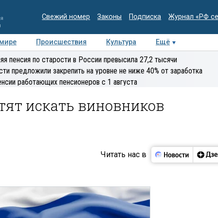
Свежий номер
Законы
Подписка
Журнал «РФ с
ия
и
 мире
Происшествия
Культура
Ещё
Медиацентр
Интервью
Колумнисты
Делова
яя пенсия по старости в России превысила 27,2 тысячи
эксперт
сти предложили закрепить на уровне не ниже 40% от заработка
енсии работающих пенсионеров с 1 августа
тят искать виновников
Читать нас в