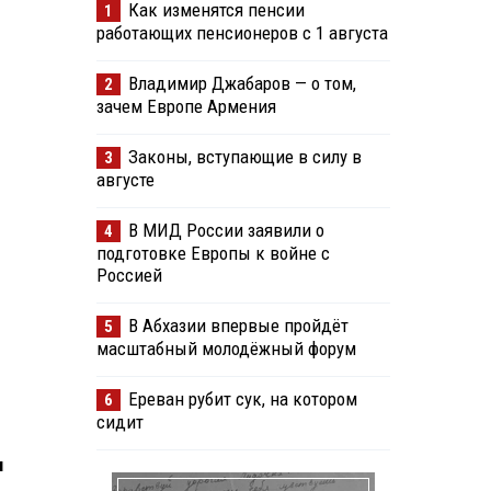
Как изменятся пенсии
1
работающих пенсионеров с 1 августа
Владимир Джабаров — о том,
2
зачем Европе Армения
Законы, вступающие в силу в
3
августе
В МИД России заявили о
4
подготовке Европы к войне с
Россией
В Абхазии впервые пройдёт
5
масштабный молодёжный форум
Ереван рубит сук, на котором
6
сидит
м