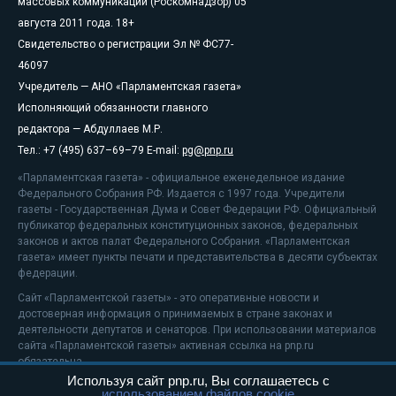
массовых коммуникаций (Роскомнадзор) 05
августа 2011 года. 18+
Свидетельство о регистрации Эл № ФС77-
46097
Учредитель — АНО «Парламентская газета»
Исполняющий обязанности главного
редактора — Абдуллаев М.Р.
Тел.: +7 (495) 637–69–79 E-mail:
pg@pnp.ru
«Парламентская газета» - официальное еженедельное издание
Федерального Собрания РФ. Издается с 1997 года. Учредители
газеты - Государственная Дума и Совет Федерации РФ. Официальный
публикатор федеральных конституционных законов, федеральных
законов и актов палат Федерального Собрания. «Парламентская
газета» имеет пункты печати и представительства в десяти субъектах
федерации.
Сайт «Парламентской газеты» - это оперативные новости и
достоверная информация о принимаемых в стране законах и
деятельности депутатов и сенаторов. При использовании материалов
сайта «Парламентской газеты» активная ссылка на pnp.ru
обязательна.
Используя сайт pnp.ru, Вы соглашаетесь с
На информационном ресурсе применяются
рекомендательные
использованием файлов cookie