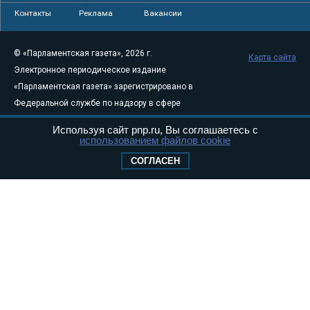
Контакты
Реклама
Вакансии
© «Парламентская газета», 2026 г.
Карта сайта
Электронное периодическое издание
«Парламентская газета» зарегистрировано в
Федеральной службе по надзору в сфере
связи, информационных технологий и
Используя сайт pnp.ru, Вы соглашаетесь с
массовых коммуникаций (Роскомнадзор) 05
использованием файлов cookie
августа 2011 года. 18+
СОГЛАСЕН
Свидетельство о регистрации Эл № ФС77-
46097
Учредитель — АНО «Парламентская газета»
Исполняющий обязанности главного
редактора — Абдуллаев М.Р.
Тел.: +7 (495) 637–69–79 E-mail:
pg@pnp.ru
«Парламентская газета» - официальное еженедельное издание
Федерального Собрания РФ. Издается с 1997 года. Учредители
газеты - Государственная Дума и Совет Федерации РФ. Официальный