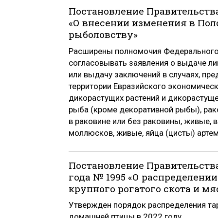
Постановление Правительства 
«О внесении изменения в Пол
рыболовству»
Расширены полномочия Федерального 
согласовывать заявления о выдаче ли
или выдачу заключений в случаях, п
территории Евразийского экономичес
дикорастущих растений и дикорастуще
рыба (кроме декоративной рыбы), рако
в раковине или без раковины, живые,
моллюсков, живые, яйца (цисты) артем
Постановление Правительства
года № 1995 «О распределени
крупного рогатого скота и мя
Утвержден порядок распределения тар
домашней птицы в 2022 году.