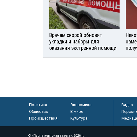
Врачам скорой обновят
Неко
укладки и наборы для
наме
оказания экстренной помощи
полу
Политика
Экономика
Видео
Общество
В мире
Персон
Происшествия
Культура
Медиац
© «Парламентская газета», 2026 г.