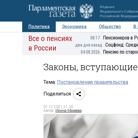
Издание
Федерального Собран
Российской Федераци
Политика
Экономика
Общество
В
Все о пенсиях
Фото
Авторы
Персоны
Мнения
Регионы
Пенсионеров в Р
08:17
Соцфонд: Средн
два дня назад
в России
Пенсию по старо
04.08.2026
Законы, вступающие 
Тема:
Постановления правительства
Поделиться
01.12.2021 21:30
Автор:
Ирина Макеева