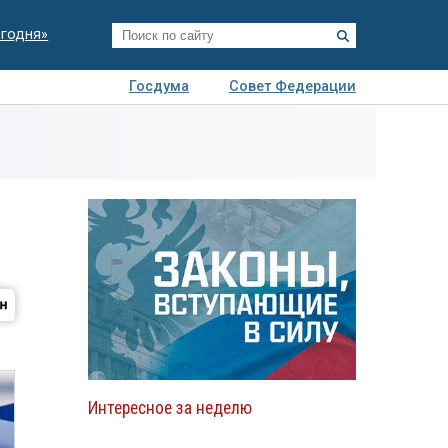
егодня»
Госдума
Совет Федерации
я
Авто
Недвижимость
Технологии
иза
Интересное за неделю