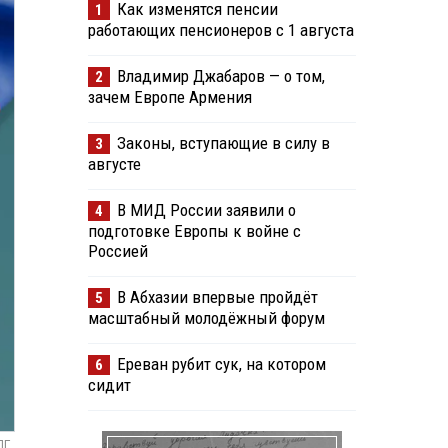
Как изменятся пенсии
1
работающих пенсионеров с 1 августа
Владимир Джабаров — о том,
2
зачем Европе Армения
Законы, вступающие в силу в
3
августе
В МИД России заявили о
4
подготовке Европы к войне с
Россией
В Абхазии впервые пройдёт
5
масштабный молодёжный форум
Ереван рубит сук, на котором
6
сидит
ПГ