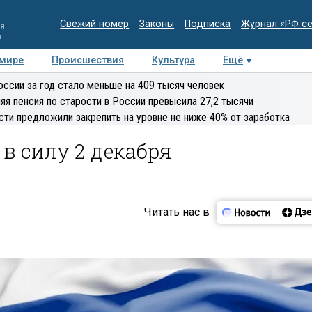
Свежий номер
Законы
Подписка
Журнал «РФ с
ия
и
 мире
Происшествия
Культура
Ещё
Медиацентр
Интервью
Колумнисты
Делова
оссии за год стало меньше на 409 тысяч человек
эксперт
яя пенсия по старости в России превысила 27,2 тысячи
сти предложили закрепить на уровне не ниже 40% от заработка
в силу 2 декабря
Читать нас в