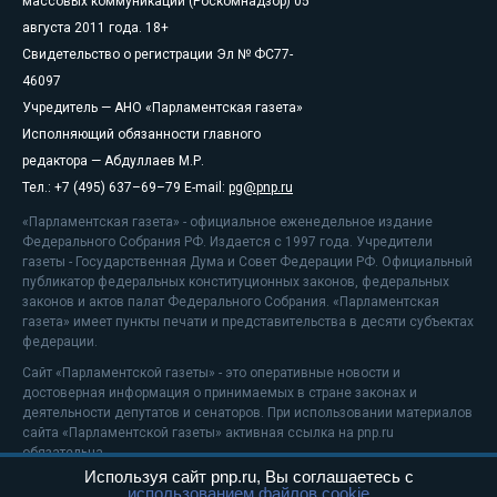
массовых коммуникаций (Роскомнадзор) 05
августа 2011 года. 18+
Свидетельство о регистрации Эл № ФС77-
46097
Учредитель — АНО «Парламентская газета»
Исполняющий обязанности главного
редактора — Абдуллаев М.Р.
Тел.: +7 (495) 637–69–79 E-mail:
pg@pnp.ru
«Парламентская газета» - официальное еженедельное издание
Федерального Собрания РФ. Издается с 1997 года. Учредители
газеты - Государственная Дума и Совет Федерации РФ. Официальный
публикатор федеральных конституционных законов, федеральных
законов и актов палат Федерального Собрания. «Парламентская
газета» имеет пункты печати и представительства в десяти субъектах
федерации.
Сайт «Парламентской газеты» - это оперативные новости и
достоверная информация о принимаемых в стране законах и
деятельности депутатов и сенаторов. При использовании материалов
сайта «Парламентской газеты» активная ссылка на pnp.ru
обязательна.
Используя сайт pnp.ru, Вы соглашаетесь с
На информационном ресурсе применяются
рекомендательные
использованием файлов cookie