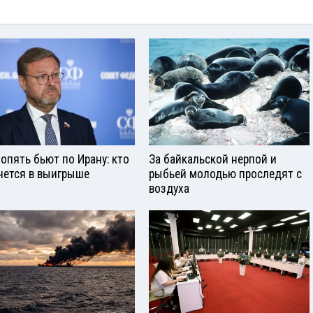
опять бьют по Ирану: кто
За байкальской нерпой и
нется в выигрыше
рыбьей молодью проследят с
воздуха