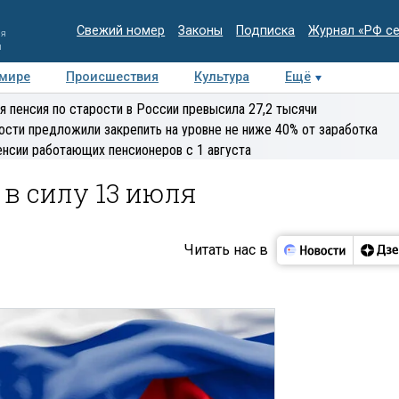
Свежий номер
Законы
Подписка
Журнал «РФ с
ия
и
 мире
Происшествия
Культура
Ещё
Медиацентр
Интервью
Колумнисты
Делова
я пенсия по старости в России превысила 27,2 тысячи
эксперт
ости предложили закрепить на уровне не ниже 40% от заработка
енсии работающих пенсионеров с 1 августа
в силу 13 июля
Читать нас в