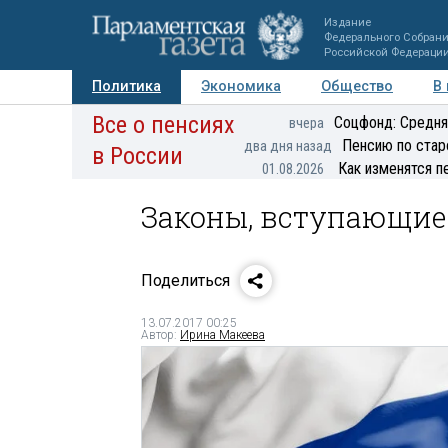
Издание
Федерального Собран
Российской Федераци
Политика
Экономика
Общество
В
Все о пенсиях
Фото
Авторы
Персоны
Мнения
Регионы
Соцфонд: Средня
вчера
Пенсию по стар
два дня назад
в России
Как изменятся п
01.08.2026
Законы, вступающие 
Поделиться
13.07.2017 00:25
Автор:
Ирина Макеева