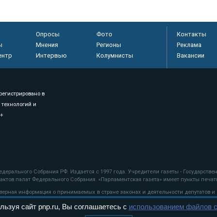
Опросы
Фото
Контакты
ы
Мнения
Регионы
Реклама
ентр
Интервью
Колумнисты
Вакансии
регистрировано в
 технологий и
8+
.
дерального Собрания РФ. Издается с 1997 года. Учредители газеты - Государств
ктов палат Федерального Собрания. «Парламентская газета» имеет пункты печати
оверная информация о принимаемых в стране законах и деятельности депутатов и
льзуя сайт pnp.ru, Вы соглашаетесь с
использованием файлов c
ехнологии