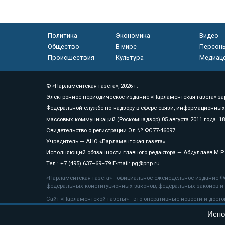
Политика
Экономика
Видео
Общество
В мире
Персон
Происшествия
Культура
Медиац
© «Парламентская газета», 2026 г.
Электронное периодическое издание «Парламентская газета» за
Федеральной службе по надзору в сфере связи, информационных
массовых коммуникаций (Роскомнадзор) 05 августа 2011 года. 1
Свидетельство о регистрации Эл № ФС77-46097
Учредитель — АНО «Парламентская газета»
Исполняющий обязанности главного редактора — Абдуллаев М.Р
Тел.: +7 (495) 637–69–79 E-mail:
pg@pnp.ru
«Парламентская газета» - официальное еженедельное издание Фе
федеральных конституционных законов, федеральных законов и а
Сайт «Парламентской газеты» - это оперативные новости и дост
«Парламентской газеты» активная ссылка на pnp.ru обязательна.
Испо
На информационном ресурсе применяются
рекомендательные т