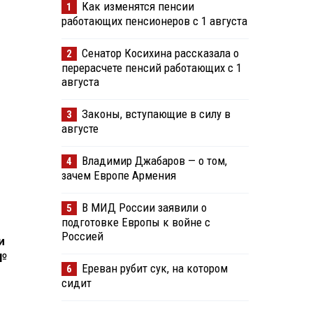
Как изменятся пенсии
1
работающих пенсионеров с 1 августа
Сенатор Косихина рассказала о
2
перерасчете пенсий работающих с 1
августа
Законы, вступающие в силу в
3
августе
Владимир Джабаров — о том,
4
зачем Европе Армения
В МИД России заявили о
5
подготовке Европы к войне с
Россией
и
 №
Ереван рубит сук, на котором
6
сидит