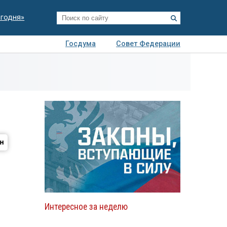
егодня»
Госдума
Совет Федерации
я
Авто
Недвижимость
Технологии
иза
Интересное за неделю