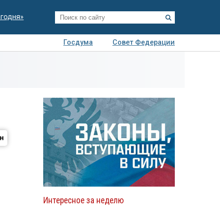
егодня»
Госдума
Совет Федерации
я
Авто
Недвижимость
Технологии
иза
Интересное за неделю