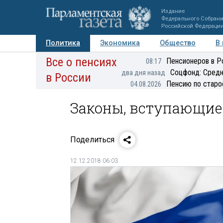
Издание
Федерального Собран
Российской Федераци
Политика
Экономика
Общество
В
Все о пенсиях
Фото
Авторы
Персоны
Мнения
Регионы
Пенсионеров в Р
08:17
Соцфонд: Средн
два дня назад
в России
Пенсию по старо
04.08.2026
Законы, вступающие 
Поделиться
12.12.2018 06:03