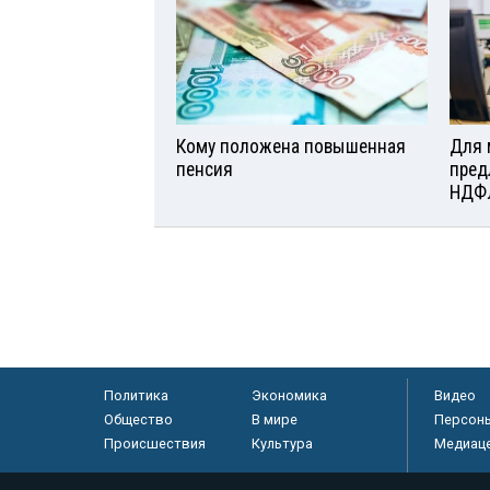
Кому положена повышенная
Для 
пенсия
пред
НДФ
Политика
Экономика
Видео
Общество
В мире
Персон
Происшествия
Культура
Медиац