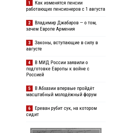
Как изменятся пенсии
1
работающих пенсионеров с 1 августа
Владимир Джабаров — о том,
2
зачем Европе Армения
Законы, вступающие в силу в
3
августе
В МИД России заявили о
4
подготовке Европы к войне с
Россией
В Абхазии впервые пройдёт
5
масштабный молодёжный форум
Ереван рубит сук, на котором
6
сидит