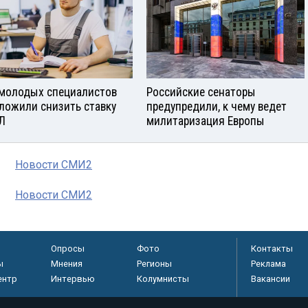
молодых специалистов
Российские сенаторы
ложили снизить ставку
предупредили, к чему ведет
Л
милитаризация Европы
Новости СМИ2
Новости СМИ2
Опросы
Фото
Контакты
ы
Мнения
Регионы
Реклама
ентр
Интервью
Колумнисты
Вакансии