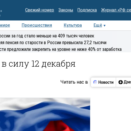
Свежий номер
Законы
Подписка
Журнал «РФ с
ия
и
 мире
Происшествия
Культура
Ещё
Медиацентр
Интервью
Колумнисты
Делова
оссии за год стало меньше на 409 тысяч человек
эксперт
яя пенсия по старости в России превысила 27,2 тысячи
сти предложили закрепить на уровне не ниже 40% от заработка
в силу 12 декабря
Читать нас в