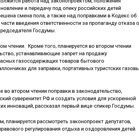
должится работа над законопроектом, положения
новление и передачу под опеку российских детей
ешена смена пола, а также над поправками в Кодекс об
части введения ответственности за пропаганду отказа 
председателя Госдумы.
м чтении. Кроме того, планируется во втором чтении
ьство, устанавливающие запрет на продажу
пасных газосодержащих товаров бытового
баллончиках для заправки, портативных туристских газов
е во втором чтении поправки в законодательство,
кий суверенитет РФ и создать условия для ускоренной
ких инноваций, рассказал первый вице-спикер Госдумы.
ам, планируется рассмотреть законопроект депутатов,
равового регулирования отдыха и оздоровления детей.