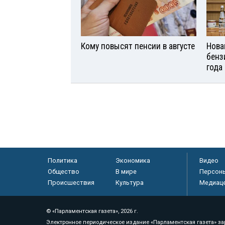
Кому повысят пенсии в августе
Нова
бенз
года
Политика
Экономика
Видео
Общество
В мире
Персон
Происшествия
Культура
Медиац
© «Парламентская газета», 2026 г.
Электронное периодическое издание «Парламентская газета» за