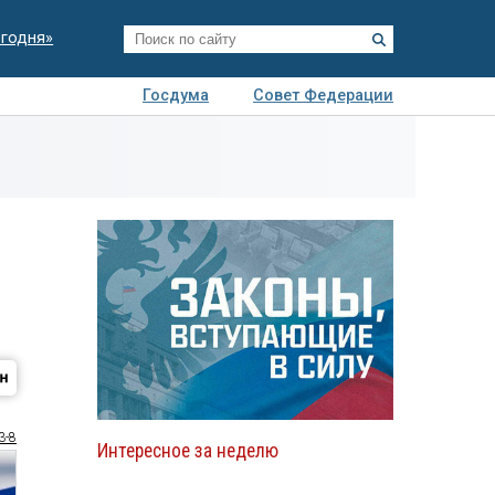
егодня»
Госдума
Совет Федерации
я
Авто
Недвижимость
Технологии
иза
3-8
Интересное за неделю