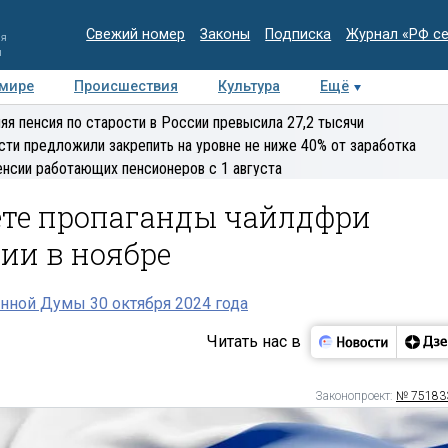
Свежий номер
Законы
Подписка
Журнал «РФ с
ия
и
 мире
Происшествия
Культура
Ещё
Медиацентр
Интервью
Колумнисты
Делова
яя пенсия по старости в России превысила 27,2 тысячи
эксперт
сти предложили закрепить на уровне не ниже 40% от заработка
енсии работающих пенсионеров с 1 августа
ете пропаганды чайлдфри
нии в ноябре
нной Думы 30 октября 2024 года
Читать нас в
Законопроект:
№ 75183