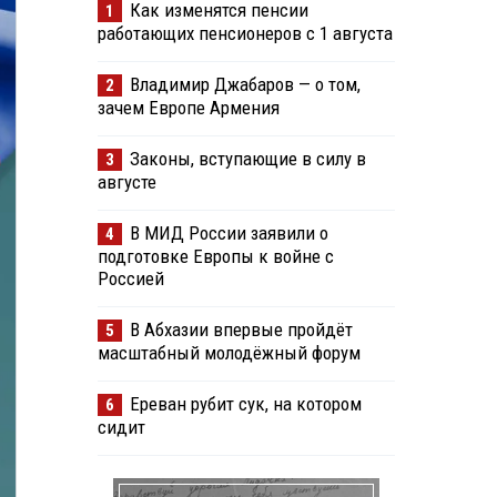
Как изменятся пенсии
1
работающих пенсионеров с 1 августа
Владимир Джабаров — о том,
2
зачем Европе Армения
Законы, вступающие в силу в
3
августе
В МИД России заявили о
4
подготовке Европы к войне с
Россией
В Абхазии впервые пройдёт
5
масштабный молодёжный форум
Ереван рубит сук, на котором
6
сидит