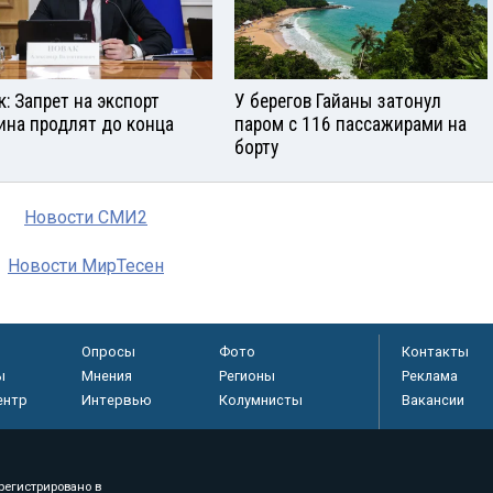
к: Запрет на экспорт
У берегов Гайаны затонул
ина продлят до конца
паром с 116 пассажирами на
борту
Новости СМИ2
Новости МирТесен
Опросы
Фото
Контакты
ы
Мнения
Регионы
Реклама
ентр
Интервью
Колумнисты
Вакансии
регистрировано в