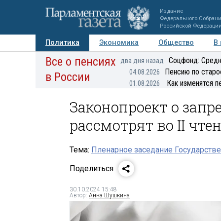
Издание
Федерального Собран
Российской Федераци
Политика
Экономика
Общество
В
Все о пенсиях
Фото
Авторы
Персоны
Мнения
Регионы
Соцфонд: Средн
два дня назад
Пенсию по старо
04.08.2026
в России
Как изменятся п
01.08.2026
Законопроект о запр
рассмотрят во II чте
Тема:
Пленарное заседание Государстве
Поделиться
30.10.2024 15:48
Автор:
Анна Шушкина