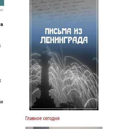
мы
та
4
х
 и
Главное сегодня