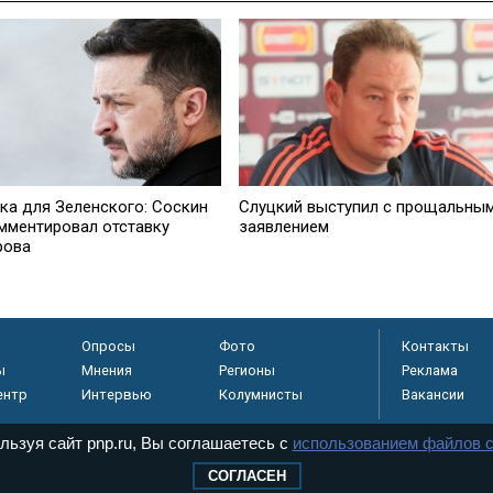
ка для Зеленского: Соскин
Слуцкий выступил с прощальны
мментировал отставку
заявлением
рова
Опросы
Фото
Контакты
ы
Мнения
Регионы
Реклама
ентр
Интервью
Колумнисты
Вакансии
льзуя сайт pnp.ru, Вы соглашаетесь с
использованием файлов c
СОГЛАСЕН
регистрировано в