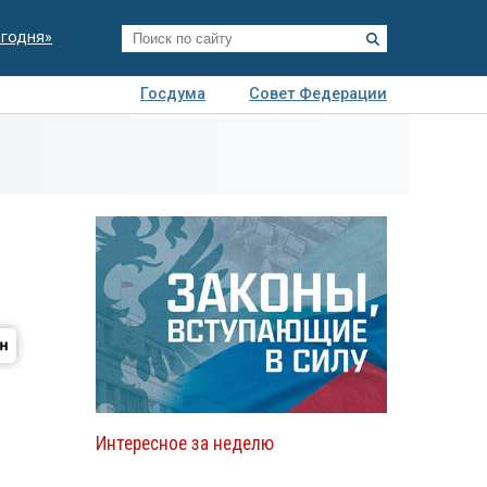
егодня»
Госдума
Совет Федерации
я
Авто
Недвижимость
Технологии
иза
Интересное за неделю