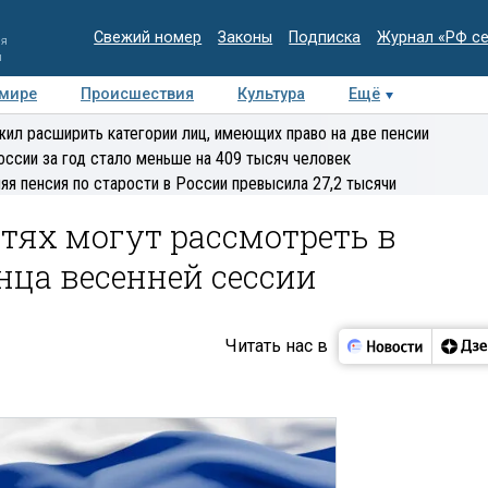
Свежий номер
Законы
Подписка
Журнал «РФ с
ия
и
 мире
Происшествия
Культура
Ещё
Медиацентр
Интервью
Колумнисты
Делова
ил расширить категории лиц, имеющих право на две пенсии
эксперт
оссии за год стало меньше на 409 тысяч человек
яя пенсия по старости в России превысила 27,2 тысячи
етях могут рассмотреть в
нца весенней сессии
Читать нас в