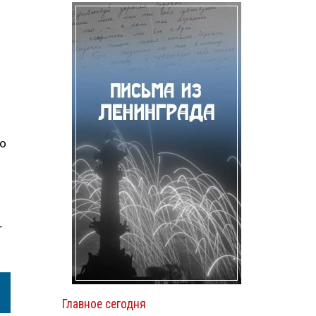
го
т
Главное сегодня