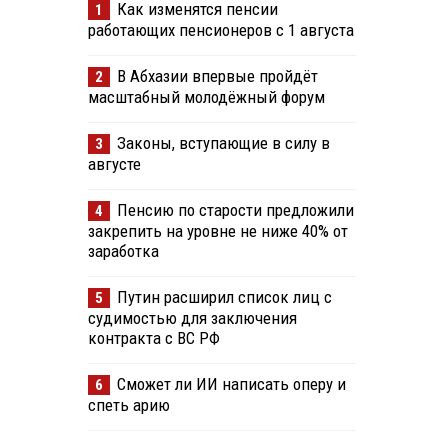
Как изменятся пенсии
1
работающих пенсионеров с 1 августа
В Абхазии впервые пройдёт
2
масштабный молодёжный форум
Законы, вступающие в силу в
3
августе
Пенсию по старости предложили
4
закрепить на уровне не ниже 40% от
заработка
Путин расширил список лиц с
5
судимостью для заключения
контракта с ВС РФ
Сможет ли ИИ написать оперу и
6
спеть арию