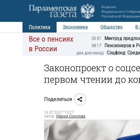
Издание
Федерального Собран
Российской Федераци
Политика
Экономика
Общество
В
Все о пенсиях
Фото
Авторы
Персоны
Мнения
Регионы
Минтруд предлож
20:01
Пенсионеров в Р
08:17
в России
Соцфонд: Средн
два дня назад
Законопроект о соцс
первом чтении до ко
Поделиться
14.07.2017 13:27
Автор:
Мария Соколова