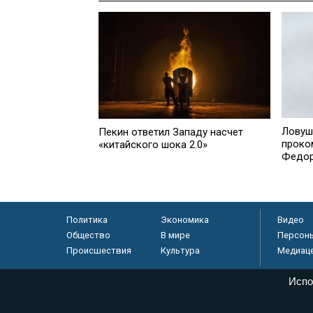
Ловуш
Пекин ответил Западу насчет
проко
«китайского шока 2.0»
Федо
Политика
Экономика
Видео
Общество
В мире
Персон
Происшествия
Культура
Медиац
Испо
© «Парламентская газета», 2026 г.
Электронное периодическое издание «Парламентская газета» за