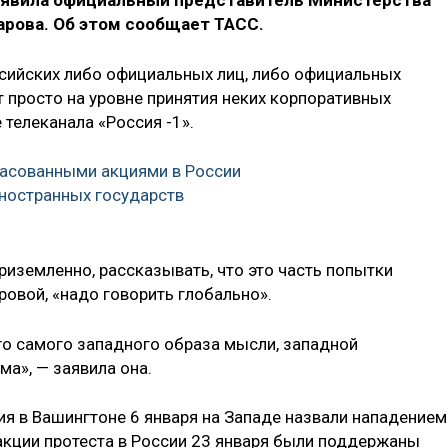
заявила официальный представитель Министерства
арова. Об этом сообщает ТАСС.
сийских либо официальных лиц, либо официальных
 просто на уровне принятия неких корпоративных
 телеканала «Россия -1».
ласованными акциями в России
ностранных государств
риземленно, рассказывать, что это часть попытки
овой, «надо говорить глобально».
го самого западного образа мысли, западной
а», — заявила она.
ия в Вашингтоне 6 января на Западе назвали нападением
акции протеста в России 23 января были поддержаны