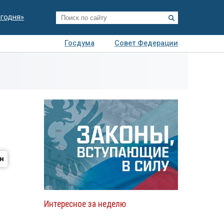
егодня»
Госдума
Совет Федерации
я
Авто
Недвижимость
Технологии
иза
й
Интересное за неделю