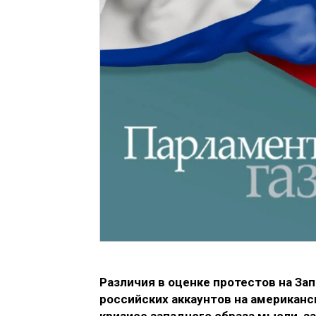
Различия в оценке протестов на За
российских аккаунтов на американ