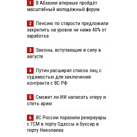
В Абхазии впервые пройдёт
1
масштабный молодёжный форум
Пенсию по старости предложили
2
закрепить на уровне не ниже 40% от
заработка
Законы, вступающие в силу в
3
августе
Путин расширил список лиц с
4
судимостью для заключения
контракта с ВС РФ
Сможет ли ИИ написать оперу и
5
спеть арию
ВС России поразили резервуары
6
с ГСМ в порту Одессы и буксир в
порту Николаева