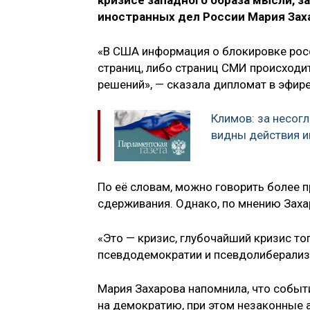
кризисе западного образа мысли, 
иностранных дел России Мария Зах
«В США информация о блокировке рос
страниц, либо страниц СМИ происходит
решений», — сказала дипломат в эфире
Климов: за несог
видны действия и
По её словам, можно говорить более п
сдерживания. Однако, по мнению Захар
«Это — кризис, глубочайший кризис то
псевдодемократии и псевдолиберализм
Мария Захарова напомнила, что событ
на демократию, при этом незаконные 