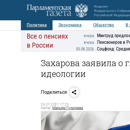
Издание
Федерального Собран
Российской Федераци
Политика
Экономика
Общество
В
Все о пенсиях
Фото
Авторы
Персоны
Мнения
Регионы
Минтруд предлож
вчера
Пенсионеров в Р
вчера
в России
Соцфонд: Средня
05.08.2026
Захарова заявила о 
идеологии
Поделиться
24.01.2021 17:25
Автор:
Марьям Гулалиева