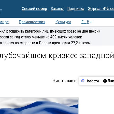
Свежий номер
Законы
Подписка
Журнал «РФ с
ия
и
 мире
Происшествия
Культура
Ещё
Медиацентр
Интервью
Колумнисты
Делова
ил расширить категории лиц, имеющих право на две пенсии
эксперт
оссии за год стало меньше на 409 тысяч человек
я пенсия по старости в России превысила 27,2 тысячи
глубочайшем кризисе западно
Читать нас в