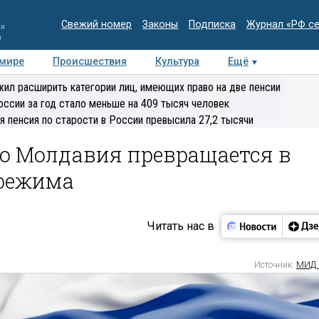
Свежий номер
Законы
Подписка
Журнал «РФ с
ия
и
 мире
Происшествия
Культура
Ещё
Медиацентр
Интервью
Колумнисты
Делова
ил расширить категории лиц, имеющих право на две пенсии
эксперт
оссии за год стало меньше на 409 тысяч человек
я пенсия по старости в России превысила 27,2 тысячи
то Молдавия превращается в
 режима
Читать нас в
Источник:
МИД 