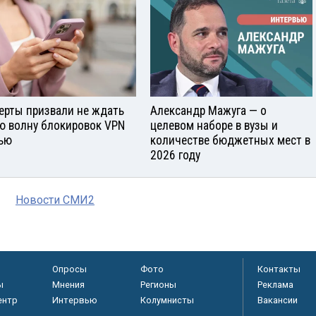
ерты призвали не ждать
Александр Мажуга — о
ю волну блокировок VPN
целевом наборе в вузы и
ью
количестве бюджетных мест в
2026 году
Новости СМИ2
Опросы
Фото
Контакты
ы
Мнения
Регионы
Реклама
ентр
Интервью
Колумнисты
Вакансии