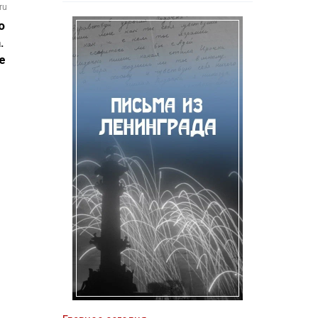
ru
о
.
е