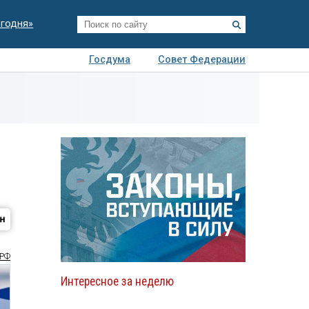
егодня»
Госдума
Совет Федерации
я
Авто
Недвижимость
Технологии
иза
РФ
Интересное за неделю