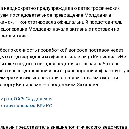
ква неоднократно предупреждала о катастрофических
ируем последовательное превращение Молдавии в
жима», — констатировала официальный представитель
спецоперации Молдавия начала активные поставки на
довольствия.
обеспокоенность проработкой вопроса поставок через
, что подтверждали и официальные лица Кишинева. «He
 их же средства сегодня ведется активная работа по
й железнодорожной и автотранспортной инфраструкту
 американские инспекторы оценивают возможности
опорту Кишинева», — продолжила Захарова.
, Иран, ОАЭ, Саудовская
 станут членами БРИКС
льный представитель внешнеполитического ведомства