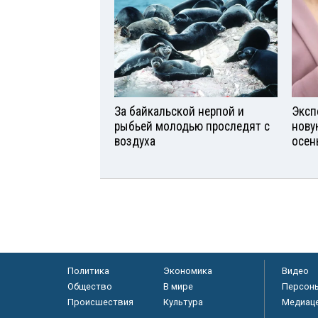
За байкальской нерпой и
Эксп
рыбьей молодью проследят с
нову
воздуха
осен
Политика
Экономика
Видео
Общество
В мире
Персон
Происшествия
Культура
Медиац