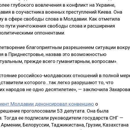
олее глубокого вовлечения в конфликт на Украине,
авия в соучастника военных преступлений Киева. Она
му в сфере свободы слова в Молдавии. Как отметила
 по пути уничтожения свободы слова и расширения
политическими оппонентами.
влетворение благоприятным разрешением ситуации вокру
я в Приднестровье, назвав это возможностью
туальным, прежде всего гуманитарным, вопросам».
стояние российско-молдавских отношений в полной мер
ставители которого…так легко разрушают то, что
их народов не одно десятилетие», — заключила Захарова
мент Молдавии денонсировал конвенцию
о
решение проголосовали 53 депутата. Она была
. Тогда ее подписали руководители государств СНГ —
Армении, Белоруссии, Таджикистана, Грузии, Казахстана 