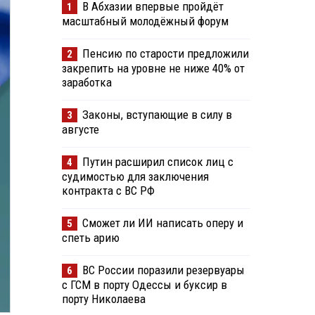
В Абхазии впервые пройдёт
1
масштабный молодёжный форум
Пенсию по старости предложили
2
закрепить на уровне не ниже 40% от
заработка
Законы, вступающие в силу в
3
августе
Путин расширил список лиц с
4
судимостью для заключения
контракта с ВС РФ
Сможет ли ИИ написать оперу и
5
спеть арию
ВС России поразили резервуары
6
с ГСМ в порту Одессы и буксир в
порту Николаева