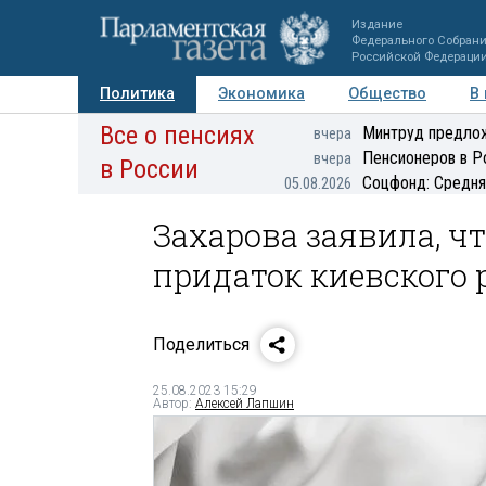
Издание
Федерального Собран
Российской Федераци
Политика
Экономика
Общество
В
Все о пенсиях
Фото
Авторы
Персоны
Мнения
Регионы
Минтруд предлож
вчера
Пенсионеров в Р
вчера
в России
Соцфонд: Средня
05.08.2026
Захарова заявила, ч
придаток киевского
Поделиться
25.08.2023 15:29
Автор:
Алексей Лапшин