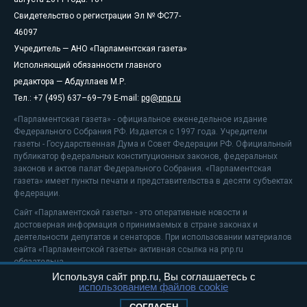
Свидетельство о регистрации Эл № ФС77-
46097
Учредитель — АНО «Парламентская газета»
Исполняющий обязанности главного
редактора — Абдуллаев М.Р.
Тел.: +7 (495) 637–69–79 E-mail:
pg@pnp.ru
«Парламентская газета» - официальное еженедельное издание
Федерального Собрания РФ. Издается с 1997 года. Учредители
газеты - Государственная Дума и Совет Федерации РФ. Официальный
публикатор федеральных конституционных законов, федеральных
законов и актов палат Федерального Собрания. «Парламентская
газета» имеет пункты печати и представительства в десяти субъектах
федерации.
Сайт «Парламентской газеты» - это оперативные новости и
достоверная информация о принимаемых в стране законах и
деятельности депутатов и сенаторов. При использовании материалов
сайта «Парламентской газеты» активная ссылка на pnp.ru
обязательна.
Используя сайт pnp.ru, Вы соглашаетесь с
На информационном ресурсе применяются
рекомендательные
использованием файлов cookie
технологии
Положение о защите персональных данных