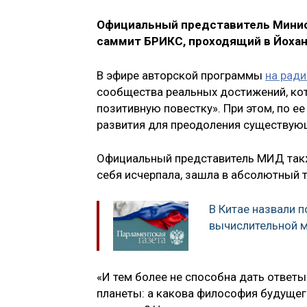
Официальный представитель Минис
саммит БРИКС, проходящий в Йохан
В эфире авторской программы
на ради
сообщества реальных достижений, ко
позитивную повестку». При этом, по е
развития для преодоления существую
Официальный представитель МИД такж
себя исчерпала, зашла в абсолютный т
В Китае назвали 
вычислительной 
«И тем более не способна дать ответ
планеты: а какова философия будущег