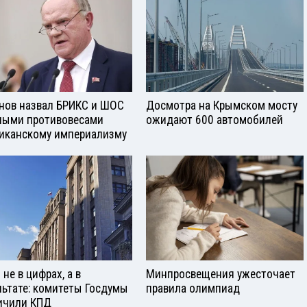
нов назвал БРИКС и ШОС
Досмотра на Крымском мосту
ными противовесами
ожидают 600 автомобилей
иканскому империализму
не в цифрах, а в
Минпросвещения ужесточает
льтате: комитеты Госдумы
правила олимпиад
ичили КПД