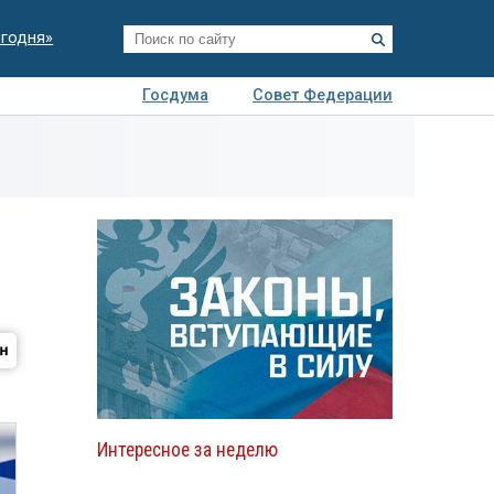
егодня»
Госдума
Совет Федерации
я
Авто
Недвижимость
Технологии
иза
Интересное за неделю