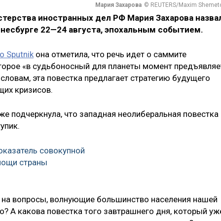
Мария Захарова
© REUTERS/Maxim Shemet
терства иностранных дел РФ Мария Захарова назва
несбурге 22—24 августа, эпохальным событием.
о Sputnik
она отметила, что речь идет о саммите
торое «в судьбоносный для планеты момент предъявляе
е словам, эта повестка предлагает стратегию будущего
щих кризисов.
е подчеркнула, что западная неолиберальная повестка
упик.
показатель совокупной
мощи страны
ы на вопросы, волнующие большинство населения нашей
о? А какова повестка того завтрашнего дня, который уж