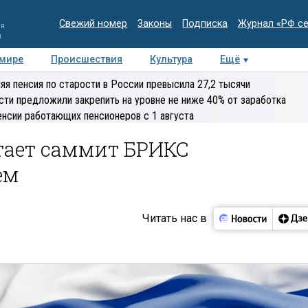
Свежий номер
Законы
Подписка
Журнал «РФ с
ия
и
 мире
Происшествия
Культура
Ещё
Медиацентр
Интервью
Колумнисты
Делова
яя пенсия по старости в России превысила 27,2 тысячи
эксперт
сти предложили закрепить на уровне не ниже 40% от заработка
енсии работающих пенсионеров с 1 августа
тает саммит БРИКС
ем
Читать нас в