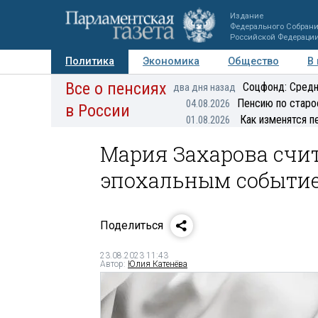
Издание
Федерального Собран
Российской Федераци
Политика
Экономика
Общество
В
Все о пенсиях
Фото
Авторы
Персоны
Мнения
Регионы
Соцфонд: Средн
два дня назад
Пенсию по старо
04.08.2026
в России
Как изменятся п
01.08.2026
Мария Захарова счи
эпохальным событи
Поделиться
23.08.2023 11:43
Автор:
Юлия Катенёва