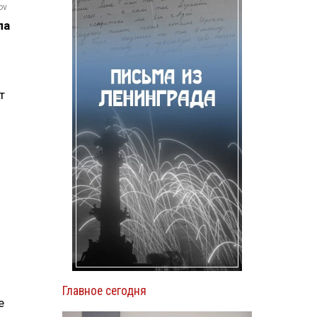
ov
ла
т
Главное сегодня
е