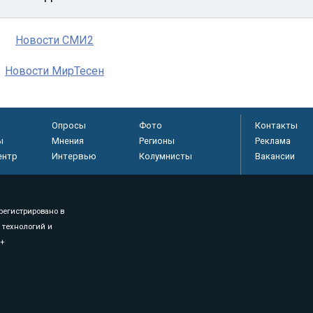
Новости СМИ2
Новости МирТесен
Опросы
Фото
Контакты
ы
Мнения
Регионы
Реклама
ентр
Интервью
Колумнисты
Вакансии
регистрировано в
 технологий и
8+
.