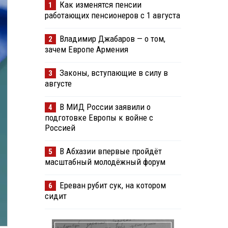
Как изменятся пенсии
1
работающих пенсионеров с 1 августа
Владимир Джабаров — о том,
2
зачем Европе Армения
Законы, вступающие в силу в
3
августе
В МИД России заявили о
4
подготовке Европы к войне с
Россией
В Абхазии впервые пройдёт
5
масштабный молодёжный форум
Ереван рубит сук, на котором
6
сидит