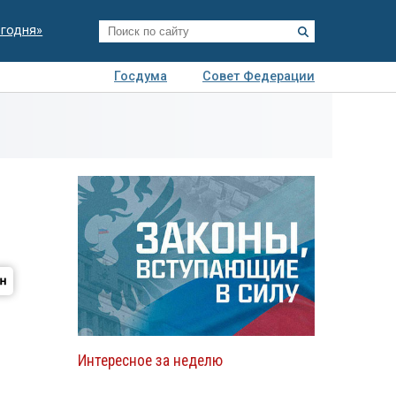
егодня»
Госдума
Совет Федерации
я
Авто
Недвижимость
Технологии
иза
Интересное за неделю