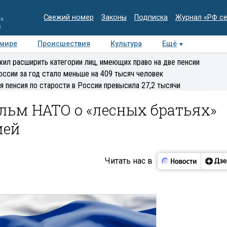
Свежий номер
Законы
Подписка
Журнал «РФ с
ия
и
 мире
Происшествия
Культура
Ещё
Медиацентр
Интервью
Колумнисты
Делова
ил расширить категории лиц, имеющих право на две пенсии
эксперт
оссии за год стало меньше на 409 тысяч человек
я пенсия по старости в России превысила 27,2 тысячи
льм НАТО о «лесных братьях»
ией
Читать нас в