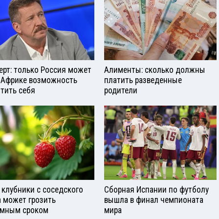
ерт: только Россия может
Алименты: сколько должны
 Африке возможность
платить разведенные
тить себя
родители
 клубники с соседского
Сборная Испании по футболу
а может грозить
вышла в финал чемпионата
мным сроком
мира