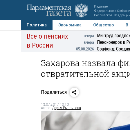
Издание
Федерального Собран
Российской Федераци
Политика
Экономика
Общество
В
Все о пенсиях
Фото
Авторы
Персоны
Мнения
Регионы
Минтруд предлож
вчера
Пенсионеров в Р
вчера
в России
Соцфонд: Средня
05.08.2026
Захарова назвала фи
отвратительной акц
Поделиться
13.07.2017 10:10
Автор:
Дарья Рыночнова