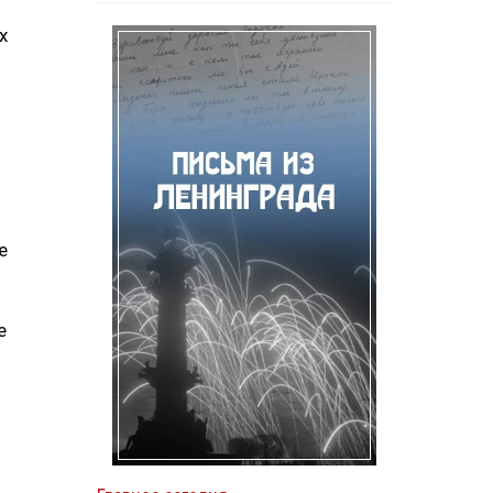
х
е
е