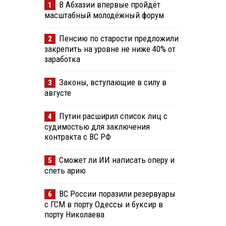
В Абхазии впервые пройдёт
1
масштабный молодёжный форум
Пенсию по старости предложили
2
закрепить на уровне не ниже 40% от
заработка
Законы, вступающие в силу в
3
августе
Путин расширил список лиц с
4
судимостью для заключения
контракта с ВС РФ
Сможет ли ИИ написать оперу и
5
спеть арию
ВС России поразили резервуары
6
с ГСМ в порту Одессы и буксир в
порту Николаева