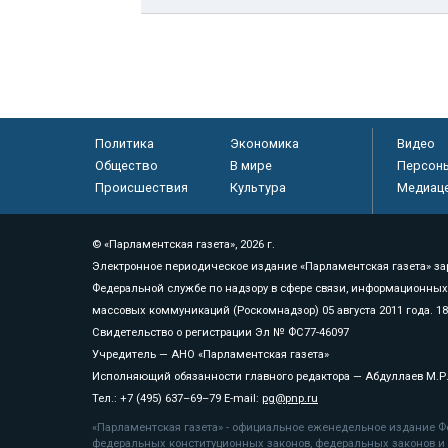
Политика
Экономика
Видео
Общество
В мире
Персон
Происшествия
Культура
Медиац
© «Парламентская газета», 2026 г.
Электронное периодическое издание «Парламентская газета» за
Федеральной службе по надзору в сфере связи, информационных
массовых коммуникаций (Роскомнадзор) 05 августа 2011 года. 1
Свидетельство о регистрации Эл № ФС77-46097
Учредитель — АНО «Парламентская газета»
Исполняющий обязанности главного редактора — Абдуллаев М.Р
Тел.: +7 (495) 637–69–79 E-mail:
pg@pnp.ru
«Парламентская газета» - официальное еженедельное издание Фе
федеральных конституционных законов, федеральных законов и а