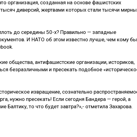
это организация, созданная на основе фашистских
 тысяч диверсий, жертвами которых стали тысячи мирны
вплоть до середины 50-х? Правильно — западные
кументов. И НАТО об этом известно лучше, чем кому бы
ebook.
кие общества, антифашистские организации, историков,
ться безразличными и пресекать подобное «историческо
историческое извращение, сознательно распространяемо
а, нужно пресекать! Если сегодня Бандера — герой, а
е Балтику, то что будет завтра?»,- отметила Захарова.