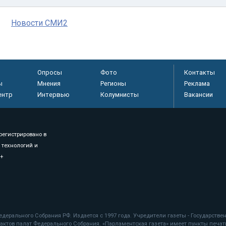
Новости СМИ2
Опросы
Фото
Контакты
ы
Мнения
Регионы
Реклама
ентр
Интервью
Колумнисты
Вакансии
регистрировано в
 технологий и
8+
.
дерального Собрания РФ. Издается с 1997 года. Учредители газеты - Государств
ктов палат Федерального Собрания. «Парламентская газета» имеет пункты печати