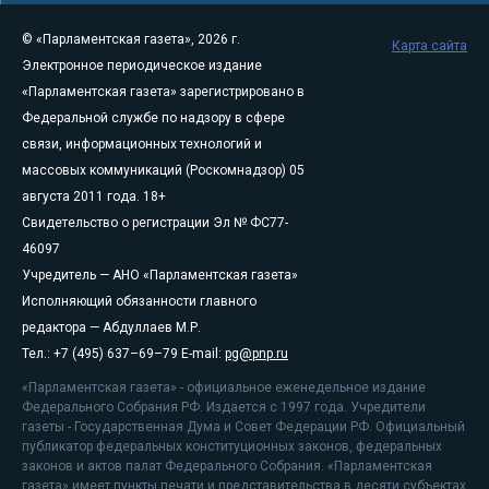
© «Парламентская газета», 2026 г.
Карта сайта
Электронное периодическое издание
«Парламентская газета» зарегистрировано в
Федеральной службе по надзору в сфере
связи, информационных технологий и
массовых коммуникаций (Роскомнадзор) 05
августа 2011 года. 18+
Свидетельство о регистрации Эл № ФС77-
46097
Учредитель — АНО «Парламентская газета»
Исполняющий обязанности главного
редактора — Абдуллаев М.Р.
Тел.: +7 (495) 637–69–79 E-mail:
pg@pnp.ru
«Парламентская газета» - официальное еженедельное издание
Федерального Собрания РФ. Издается с 1997 года. Учредители
газеты - Государственная Дума и Совет Федерации РФ. Официальный
публикатор федеральных конституционных законов, федеральных
законов и актов палат Федерального Собрания. «Парламентская
газета» имеет пункты печати и представительства в десяти субъектах