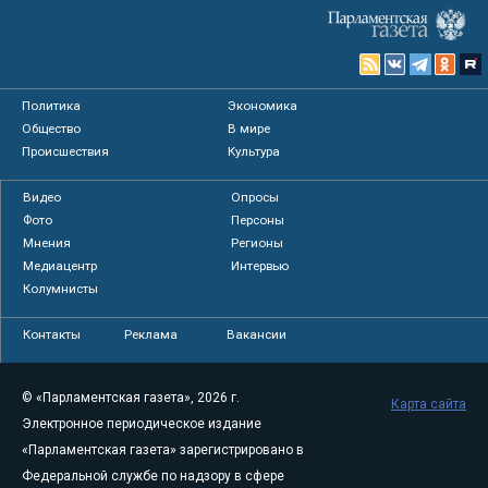
Политика
Экономика
Общество
В мире
Происшествия
Культура
Видео
Опросы
Фото
Персоны
Мнения
Регионы
Медиацентр
Интервью
Колумнисты
Контакты
Реклама
Вакансии
© «Парламентская газета», 2026 г.
Карта сайта
Электронное периодическое издание
«Парламентская газета» зарегистрировано в
Федеральной службе по надзору в сфере