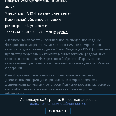
Свидетельство о регистрации Эл № ФС77-
46097
Учредитель — АНО «Парламентская газета»
Исполняющий обязанности главного
редактора — Абдуллаев М.Р.
Тел.: +7 (495) 637–69–79 E-mail:
pg@pnp.ru
«Парламентская газета» - официальное еженедельное издание
Федерального Собрания РФ. Издается с 1997 года. Учредители
газеты - Государственная Дума и Совет Федерации РФ. Официальный
публикатор федеральных конституционных законов, федеральных
законов и актов палат Федерального Собрания. «Парламентская
газета» имеет пункты печати и представительства в десяти субъектах
федерации.
Сайт «Парламентской газеты» - это оперативные новости и
достоверная информация о принимаемых в стране законах и
деятельности депутатов и сенаторов. При использовании материалов
сайта «Парламентской газеты» активная ссылка на pnp.ru
обязательна.
Используя сайт pnp.ru, Вы соглашаетесь с
На информационном ресурсе применяются
рекомендательные
использованием файлов cookie
технологии
Положение о защите персональных данных
СОГЛАСЕН