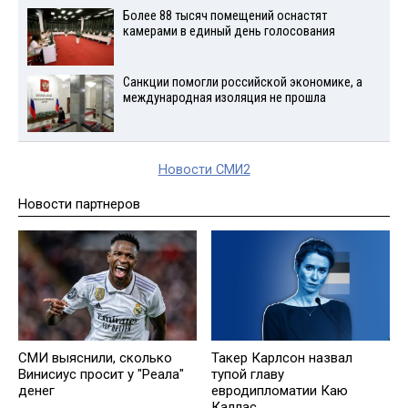
Более 88 тысяч помещений оснастят
камерами в единый день голосования
Санкции помогли российской экономике, а
международная изоляция не прошла
Новости СМИ2
Новости партнеров
СМИ выяснили, сколько
Такер Карлсон назвал
Винисиус просит у "Реала"
тупой главу
денег
евродипломатии Каю
Каллас