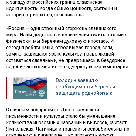
к западу от российских границ славянская
идентичность. Когда общие ценности, святыни и
история отрицаются, пояснила она.
«Россия — единственный стержень славянского
мира. Наши деды не позволили уничтожить этот мир
физически, мы бережем духовную ипостась. И
сегодня ребята наши, отвоевывая города, села,
землю, защищают язык, культуру, право людей
оставаться славянами, не превращаясь в бездарное
подобие англосаксов», — подчеркнула парламентарий.
Володин заявил о
необходимости беречь и
защищать родной язык
Отличным подарком ко Дню славянской
письменности и культуры стало бы уменьшение
количества иноземных названий и вывесок, считает
Ямпольская. Латиница и транслиты оскорбительны по
отношению к кириллице — их плотность вокруг