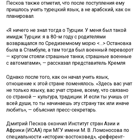
Песков также отметил, что после поступления ему
пришлось учить турецкий язык, а не арабский, как он
планировал.
«Я ничего не знал тогда о Турции. У меня был такой
имидж Турции: я в 80-м году с родителями
возвращался по Средиземному морю <…> Остановка
была в Стамбуле, а там тогда был военный переворот
— кругом стояли страшные танки, страшные военные
с автоматами», — рассказал представитель Кремля
Однако после того, как он начал учить язык,
отношение к этой стране поменялось. «Здесь вас учат
не только языку, вас учат стране, всему, что связано
со страной — культура, традиции. И если ты учишь от
всей души, то ты начинаешь эту страну так или иначе
любить», — объяснил пресс-секретарь.
Дмитрий Песков окончил Институт стран Азии и
Африки (ИСАА) при МГУ имени М. В. Ломоносова по
специальности «историк-востоковед», «референт-