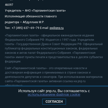
46097
Учредитель — АНО «Парламентская газета»
Исполняющий обязанности главного
редактора — Абдуллаев М.Р.
Тел.: +7 (495) 637–69–79 E-mail:
pg@pnp.ru
«Парламентская газета» - официальное еженедельное издание
Федерального Собрания РФ. Издается с 1997 года. Учредители
газеты - Государственная Дума и Совет Федерации РФ. Официальный
публикатор федеральных конституционных законов, федеральных
законов и актов палат Федерального Собрания. «Парламентская
газета» имеет пункты печати и представительства в десяти субъектах
федерации.
Сайт «Парламентской газеты» - это оперативные новости и
достоверная информация о принимаемых в стране законах и
деятельности депутатов и сенаторов. При использовании материалов
сайта «Парламентской газеты» активная ссылка на pnp.ru
обязательна.
Используя сайт pnp.ru, Вы соглашаетесь с
На информационном ресурсе применяются
рекомендательные
использованием файлов cookie
технологии
Положение о защите персональных данных
СОГЛАСЕН