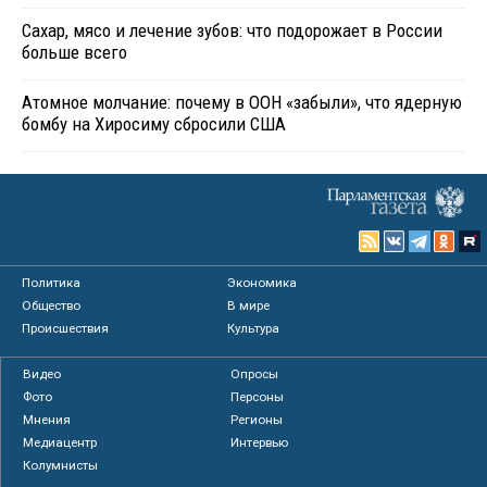
Сахар, мясо и лечение зубов: что подорожает в России
больше всего
Атомное молчание: почему в ООН «забыли», что ядерную
бомбу на Хиросиму сбросили США
Политика
Экономика
Общество
В мире
Происшествия
Культура
Видео
Опросы
Фото
Персоны
Мнения
Регионы
Медиацентр
Интервью
Колумнисты