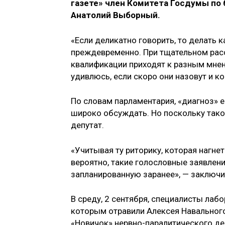
газете» член Комитета Госдумы по
Анатолий Выборный.
«Если деликатно говорить, то делать 
преждевременно. При тщательном расс
квалификации приходят к разным мнен
удивлюсь, если скоро они назовут и ко
По словам парламентария, «диагноз» 
широко обсуждать. Но поскольку такое
депутат.
«Учитывая ту риторику, которая нагне
вероятно, такие голословные заявлен
запланированную заранее», — заключ
В среду, 2 сентября, специалисты лаб
которым отравили Алексея Навального
«Новичок» нервно-паралитического де