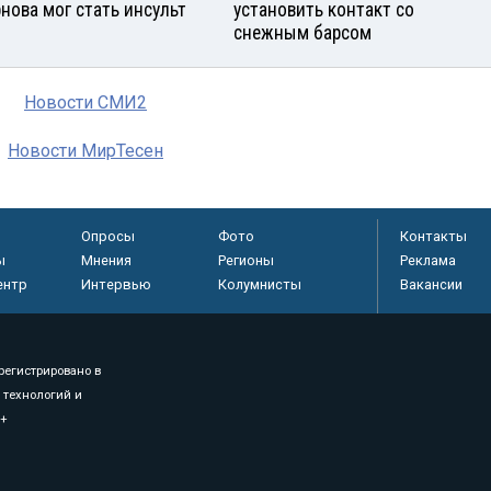
нова мог стать инсульт
установить контакт со
снежным барсом
Новости СМИ2
Новости МирТесен
Опросы
Фото
Контакты
ы
Мнения
Регионы
Реклама
ентр
Интервью
Колумнисты
Вакансии
регистрировано в
 технологий и
8+