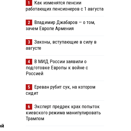
Как изменятся пенсии
1
работающих пенсионеров с 1 августа
Владимир Джабаров — о том,
2
зачем Европе Армения
Законы, вступающие в силу в
3
августе
В МИД России заявили о
4
подготовке Европы к войне с
Россией
Ереван рубит сук, на котором
5
сидит
Эксперт предрек крах попыток
6
киевского режима манипулировать
Трампом
ой