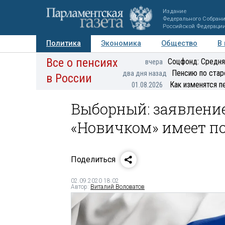
Издание
Федерального Собран
Российской Федераци
Политика
Экономика
Общество
В
Все о пенсиях
Фото
Авторы
Персоны
Мнения
Регионы
Соцфонд: Средня
вчера
Пенсию по стар
два дня назад
в России
Как изменятся п
01.08.2026
Выборный: заявление
«Новичком» имеет п
Поделиться
02.09.2020 18:02
Автор:
Виталий Воловатов