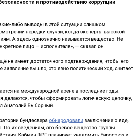
 безопасности и противодействию коррупции
какие-либо выводы в этой ситуации слишком
мотрении нередки случаи, когда эксперты высокой
иям. А здесь однозначно называется вещество. Не
нкретное лицо — исполнителя», — сказал он.
ещё не имеет достаточного подтверждения, чтобы его
 заявление вышло, это явно политический ход, считает
тается на международной арене в последние годы,
ия делаются, чтобы сформировать логическую цепочку,
ил Анатолий Выборный.
оратории бундесвера
обнародовали
заключение о яде,
. По их сведениям, это боевое вещество группы
йствия. Кабмин ФРГ планирует уведомить Евросоюз и