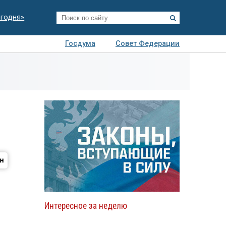
егодня»
Госдума
Совет Федерации
я
Авто
Недвижимость
Технологии
иза
Интересное за неделю