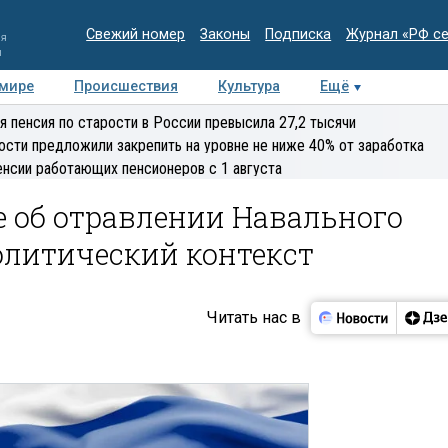
Свежий номер
Законы
Подписка
Журнал «РФ с
ия
и
 мире
Происшествия
Культура
Ещё
Медиацентр
Интервью
Колумнисты
Делова
я пенсия по старости в России превысила 27,2 тысячи
эксперт
ости предложили закрепить на уровне не ниже 40% от заработка
енсии работающих пенсионеров с 1 августа
 об отравлении Навального
олитический контекст
Читать нас в