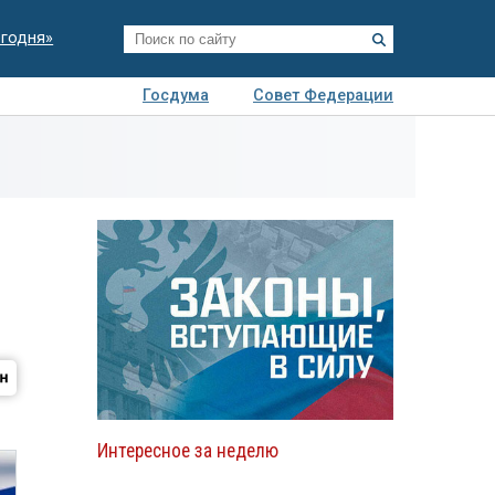
егодня»
Госдума
Совет Федерации
я
Авто
Недвижимость
Технологии
иза
Интересное за неделю