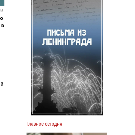
мы
то
 в
ой
Главное сегодня