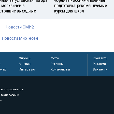
чная августовская погода
«Орлята России» и военная
 москвичей в
подготовка: рекомендуемые
стоящие выходные
курсы для школ
Новости СМИ2
Новости МирТесен
Опросы
Фото
Контакты
ы
Мнения
Регионы
Реклама
ентр
Интервью
Колумнисты
Вакансии
регистрировано в
 технологий и
8+