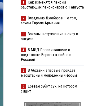
Как изменятся пенсии
1
работающих пенсионеров с 1 августа
Владимир Джабаров — о том,
2
зачем Европе Армения
Законы, вступающие в силу в
3
августе
В МИД России заявили о
4
подготовке Европы к войне с
Россией
В Абхазии впервые пройдёт
5
масштабный молодёжный форум
Ереван рубит сук, на котором
6
сидит