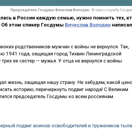
Председатель Госдумы Вячеслав Володин.
© пресс-служба Госду
лась в России каждую семью, нужно помнить тех, к
. Об этом спикер Госдумы
Вячеслав Володин
написал
лизких родственников-мужчин с войны не вернулся. Так,
ью 1941 года, защищая город Тихвин Ленинградской
у трех ее сестер — мужья. У отца не вернулся с войны
дал жизнь, защищая нашу страну. Не забудем, какой цен
исать историю, перечеркнуть подвиг народа! С Великим
тился председатель Госдумы ко всем россиянам.
мерный подвиг воинов-освободителей и тружеников тыла