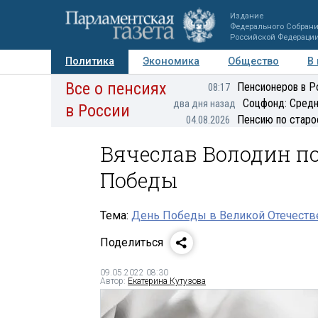
Издание
Федерального Собран
Российской Федераци
Политика
Экономика
Общество
В
Все о пенсиях
Фото
Авторы
Персоны
Мнения
Регионы
Пенсионеров в Р
08:17
Соцфонд: Средн
два дня назад
в России
Пенсию по старо
04.08.2026
Вячеслав Володин п
Победы
Тема:
День Победы в Великой Отечеств
Поделиться
09.05.2022 08:30
Автор:
Екатерина Кутузова