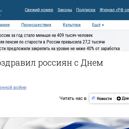
Свежий номер
Законы
Подписка
Журнал «РФ с
ия
и
 мире
Происшествия
Культура
Ещё
Медиацентр
Интервью
Колумнисты
Делова
оссии за год стало меньше на 409 тысяч человек
эксперт
яя пенсия по старости в России превысила 27,2 тысячи
сти предложили закрепить на уровне не ниже 40% от заработка
оздравил россиян с Днем
енной войне
Читать нас в