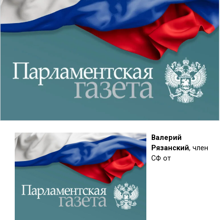
Валерий
Рязанский
, член
СФ от