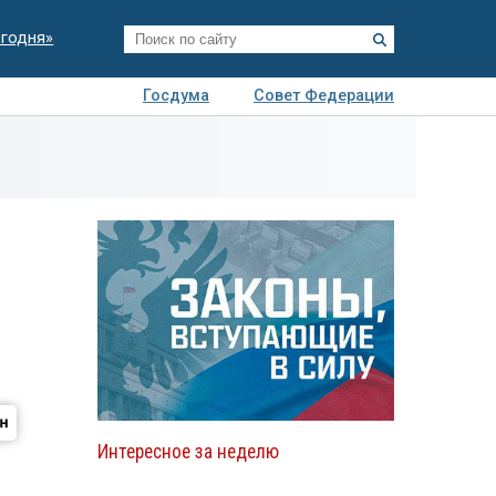
егодня»
Госдума
Совет Федерации
я
Авто
Недвижимость
Технологии
иза
Интересное за неделю