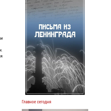
ми
и.
ся
Главное сегодня