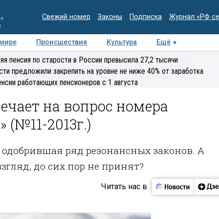
Свежий номер
Законы
Подписка
Журнал «РФ с
ия
и
 мире
Происшествия
Культура
Ещё
Медиацентр
Интервью
Колумнисты
Делова
яя пенсия по старости в России превысила 27,2 тысячи
эксперт
сти предложили закрепить на уровне не ниже 40% от заработка
енсии работающих пенсионеров с 1 августа
ечает на вопрос номера
 (№11-2013г.)
, одобрившая ряд резонансных законов. А
згляд, до сих пор не принят?
Читать нас в