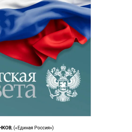
АНКОВ
, («Единая Россия»)