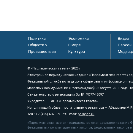
Политика
Экономика
Видео
Общество
В мире
Персон
Происшествия
Культура
Медиац
© «Парламентская газета», 2026 г.
Электронное периодическое издание «Парламентская газета» за
Федеральной службе по надзору в сфере связи, информационных
массовых коммуникаций (Роскомнадзор) 05 августа 2011 года. 1
Свидетельство о регистрации Эл № ФС77-46097
Учредитель — АНО «Парламентская газета»
Исполняющий обязанности главного редактора — Абдуллаев М.Р
Тел.: +7 (495) 637–69–79 E-mail:
pg@pnp.ru
«Парламентская газета» - официальное еженедельное издание Фе
федеральных конституционных законов, федеральных законов и а