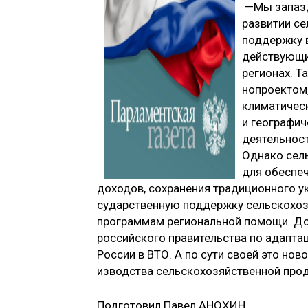
—Мы запазд
развитии се
поддержку в
действующих
регионах. Т
нопроектом,
кли­матичес
и географи
деятель­нос
Однако сел
для обеспе­
доходов, сохранения традиционного ук
сударственную поддержку сельскохо­
программам реги­ональной помощи. До
российского правительства по адап­та
России в ВТО. А по сути своей это но
изводства сельскохозяйственной про­д
Подготовил Павел АНОХИН