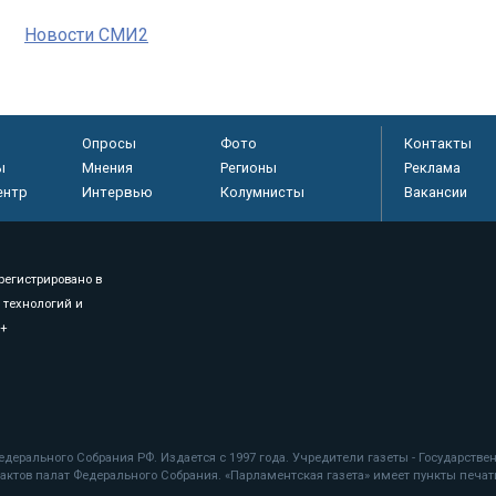
Новости СМИ2
Опросы
Фото
Контакты
ы
Мнения
Регионы
Реклама
ентр
Интервью
Колумнисты
Вакансии
регистрировано в
 технологий и
8+
.
дерального Собрания РФ. Издается с 1997 года. Учредители газеты - Государств
ктов палат Федерального Собрания. «Парламентская газета» имеет пункты печати