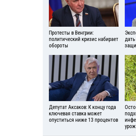
Протесты в Венгрии:
Эксп
политический кризис набирает
дать
обороты
защи
Депутат Аксаков: К концу года
Осто
ключевая ставка может
подх
опуститься ниже 13 процентов
инфе
урож