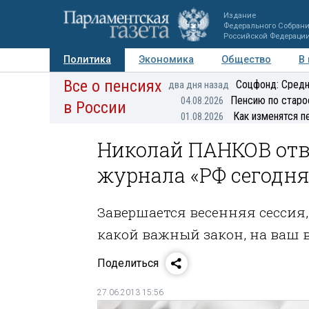
Издание
Федерального Собран
Российской Федераци
Политика
Экономика
Общество
В
Все о пенсиях
Фото
Авторы
Персоны
Мнения
Регионы
Соцфонд: Средн
два дня назад
Пенсию по старо
04.08.2026
в России
Как изменятся п
01.08.2026
Николай ПАНКОВ отв
журнала «РФ сегодня»
Завершается весенняя сессия
какой важный закон, на ваш в
Поделиться
27.06.2013 15:56