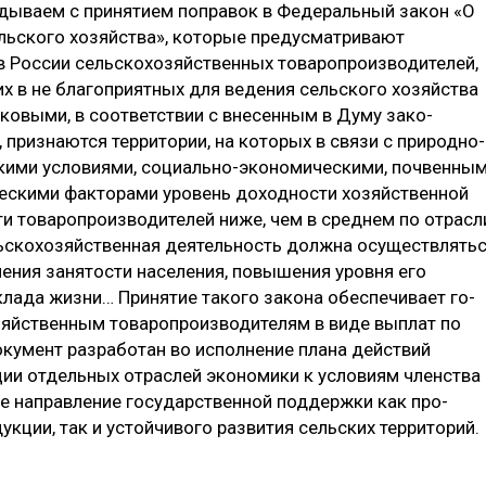
ываем с принятием поправок в Федеральный закон «О
льского хозяйства», ко­торые предусматривают
 России сельскохозяйственных това­ропроизводителей,
 в не благоприятных для ведения сельского хозяйства
аковыми, в со­ответствии с внесенным в Думу зако­
 признаются территории, на которых в связи с природно-
кими условиями, социаль­но-экономическими, почвенны
ческими факторами уровень доходности хозяйственной
ти товаропроизводителей ниже, чем в среднем по отрасл
ьскохозяйственная деятельность должна осуществлять
чения занятости населения, повыше­ния уровня его
лада жизни… При­нятие такого закона обеспечивает го­
зяйственным товаропроизводителям в виде выплат по
кумент разра­ботан во исполнение плана действий
ции отдельных отраслей экономики к условиям членства
вое направление государственной поддержки как про­
укции, так и устойчивого развития сельских территорий.