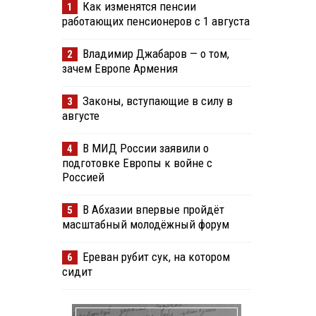
Как изменятся пенсии
1
работающих пенсионеров с 1 августа
Владимир Джабаров — о том,
2
зачем Европе Армения
Законы, вступающие в силу в
3
августе
В МИД России заявили о
4
подготовке Европы к войне с
Россией
В Абхазии впервые пройдёт
5
масштабный молодёжный форум
Ереван рубит сук, на котором
6
сидит