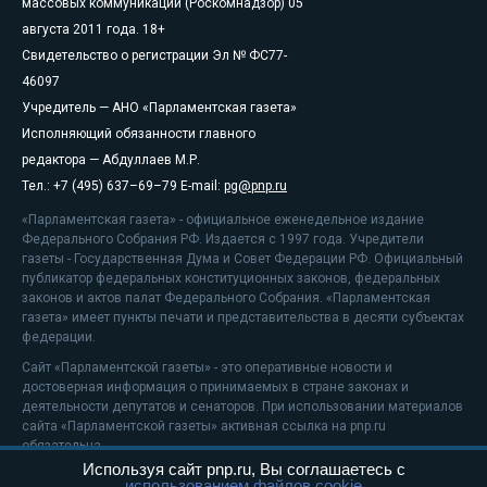
массовых коммуникаций (Роскомнадзор) 05
августа 2011 года. 18+
Свидетельство о регистрации Эл № ФС77-
46097
Учредитель — АНО «Парламентская газета»
Исполняющий обязанности главного
редактора — Абдуллаев М.Р.
Тел.: +7 (495) 637–69–79 E-mail:
pg@pnp.ru
«Парламентская газета» - официальное еженедельное издание
Федерального Собрания РФ. Издается с 1997 года. Учредители
газеты - Государственная Дума и Совет Федерации РФ. Официальный
публикатор федеральных конституционных законов, федеральных
законов и актов палат Федерального Собрания. «Парламентская
газета» имеет пункты печати и представительства в десяти субъектах
федерации.
Сайт «Парламентской газеты» - это оперативные новости и
достоверная информация о принимаемых в стране законах и
деятельности депутатов и сенаторов. При использовании материалов
сайта «Парламентской газеты» активная ссылка на pnp.ru
обязательна.
Используя сайт pnp.ru, Вы соглашаетесь с
На информационном ресурсе применяются
рекомендательные
использованием файлов cookie