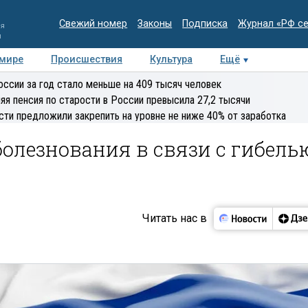
Свежий номер
Законы
Подписка
Журнал «РФ с
ия
и
 мире
Происшествия
Культура
Ещё
Медиацентр
Интервью
Колумнисты
Делова
оссии за год стало меньше на 409 тысяч человек
эксперт
яя пенсия по старости в России превысила 27,2 тысячи
сти предложили закрепить на уровне не ниже 40% от заработка
олезнования в связи с гибель
Читать нас в