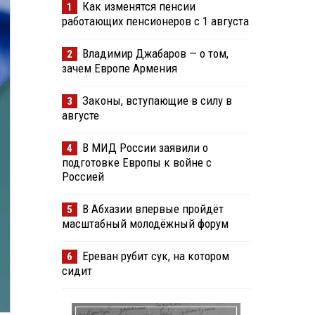
Как изменятся пенсии
1
работающих пенсионеров с 1 августа
Владимир Джабаров — о том,
2
зачем Европе Армения
Законы, вступающие в силу в
3
августе
В МИД России заявили о
4
подготовке Европы к войне с
Россией
В Абхазии впервые пройдёт
5
масштабный молодёжный форум
Ереван рубит сук, на котором
6
сидит