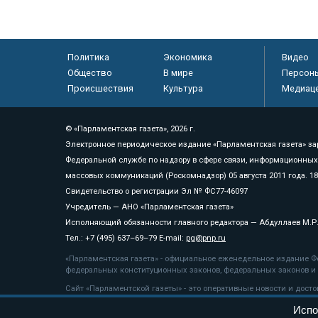
Политика
Экономика
Видео
Общество
В мире
Персон
Происшествия
Культура
Медиац
© «Парламентская газета», 2026 г.
Электронное периодическое издание «Парламентская газета» за
Федеральной службе по надзору в сфере связи, информационных
массовых коммуникаций (Роскомнадзор) 05 августа 2011 года. 1
Свидетельство о регистрации Эл № ФС77-46097
Учредитель — АНО «Парламентская газета»
Исполняющий обязанности главного редактора — Абдуллаев М.Р
Тел.: +7 (495) 637–69–79 E-mail:
pg@pnp.ru
«Парламентская газета» - официальное еженедельное издание Фе
федеральных конституционных законов, федеральных законов и а
Сайт «Парламентской газеты» - это оперативные новости и дост
«Парламентской газеты» активная ссылка на pnp.ru обязательна.
Испо