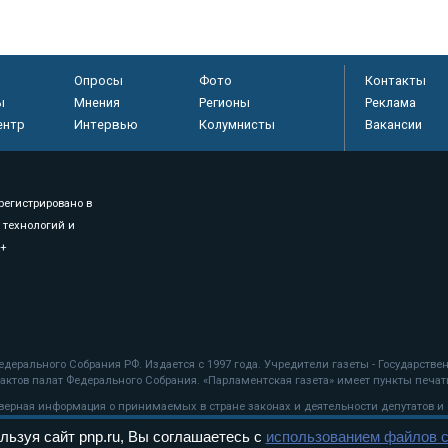
Опросы
Фото
Контакты
ы
Мнения
Регионы
Реклама
ентр
Интервью
Колумнисты
Вакансии
регистрировано в
 технологий и
8+
.
дерального Собрания РФ. Издается с 1997 года. Учредители газеты - Государств
ктов палат Федерального Собрания. «Парламентская газета» имеет пункты печати
оверная информация о принимаемых в стране законах и деятельности депутатов и
льзуя сайт pnp.ru, Вы соглашаетесь с
использованием файлов c