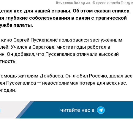
Вячеслав Володин.
© пресс-служба Госду
елал все для нашей страны. Об этом сказал спикер
ая глубокие соболезнования в связи с трагической
лужба палаты.
 и кино Сергей Пускепалис пользовался заслуженным
лей. Учился в Саратове, многие годы работал в
н. Он добавил, что Пускепалиса отличали высокий
тность.
 помощь жителям Донбасса. Он любил Россию, делал все
ея Пускепалиса — невосполнимая потеря для всех нас.
олодин.