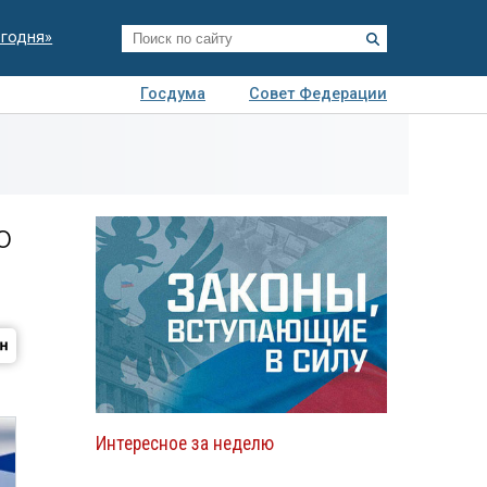
егодня»
Госдума
Совет Федерации
я
Авто
Недвижимость
Технологии
иза
ю
Интересное за неделю