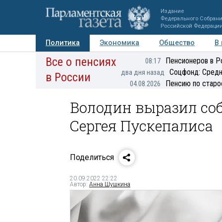
Издание
Федерального Собран
Российской Федераци
Политика
Экономика
Общество
В
Все о пенсиях
Фото
Авторы
Персоны
Мнения
Регионы
Пенсионеров в Р
08:17
Соцфонд: Средн
два дня назад
в России
Пенсию по старо
04.08.2026
Володин выразил соб
Сергея Пускепалиса
Поделиться
20.09.2022 22:22
Автор:
Анна Шушкина