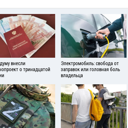
сдуму внесли
Электромобиль: свобода от
нопроект о тринадцатой
заправок или головная боль
ии
владельца