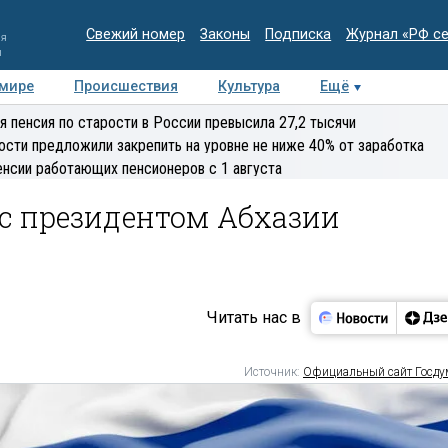
Свежий номер
Законы
Подписка
Журнал «РФ с
ия
и
 мире
Происшествия
Культура
Ещё
Медиацентр
Интервью
Колумнисты
Делова
я пенсия по старости в России превысила 27,2 тысячи
эксперт
ости предложили закрепить на уровне не ниже 40% от заработка
енсии работающих пенсионеров с 1 августа
 с президентом Абхазии
Читать нас в
Источник:
Официальный сайт Госд