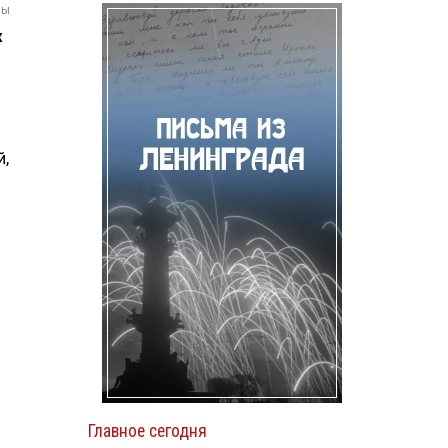
мы
х
й,
Главное сегодня