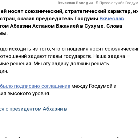
Вячеслав Володин.
© Пресс-служба Госду
й носят союзнический, стратегический характер, и
стран, сказал председатель Госдумы
Вячеслав
том Абхазии Асланом Бжанией в Сухуме. Слова
мы.
адо исходить из того, что отношения носят союзнически
у отношений задают главы государств. Наша задача —
мые решения. Мы эту задачу должны решать
дин.
было подписано соглашение
между Госдумой и
сия высокого уровня.
ся с президентом Абхазии в