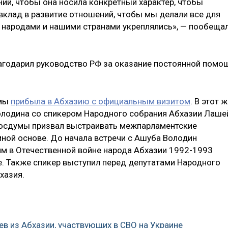
ий, чтобы она носила конкретный характер, чтобы
вклад в развитие отношений, чтобы мы делали все для
 народами и нашими странами укреплялись», — пообеща
агодарил руководство РФ за оказание постоянной помо
умы
прибыла в Абхазию с официальным визитом
. В этот 
олодина со спикером Народного собрания Абхазии Лаше
 Госдумы призвал выстраивать межпарламентские
мной основе. До начала встречи с Ашуба Володин
м в Отечественной войне народа Абхазии 1992-1993
е. Также спикер выступил перед депутатами Народного
хазия.
в из Абхазии, участвующих в СВО на Украине