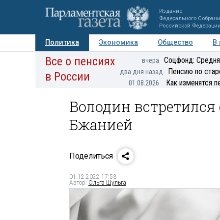
Издание
Федерального Собран
Российской Федераци
Политика
Экономика
Общество
В
Все о пенсиях
Фото
Авторы
Персоны
Мнения
Регионы
Соцфонд: Средня
вчера
Пенсию по стар
два дня назад
в России
Как изменятся п
01.08.2026
Володин встретился
Бжанией
Поделиться
01.12.2022 17:53
Автор:
Ольга Шульга