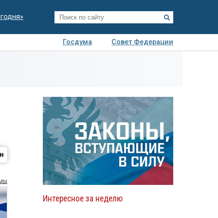
егодня»
Госдума
Совет Федерации
я
Авто
Недвижимость
Технологии
иза
умы
Интересное за неделю