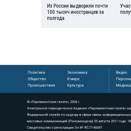
Из России выдворили почти
Учас
100 тысяч иностранцев за
полу
полгода
Политика
Экономика
Видео
Общество
В мире
Персон
Происшествия
Культура
Медиац
© «Парламентская газета», 2026 г.
Электронное периодическое издание «Парламентская газета» за
Федеральной службе по надзору в сфере связи, информационных
массовых коммуникаций (Роскомнадзор) 05 августа 2011 года. 1
Свидетельство о регистрации Эл № ФС77-46097