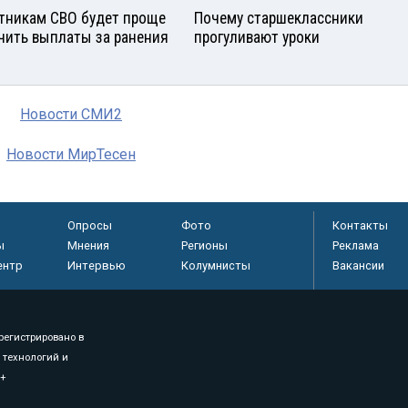
тникам СВО будет проще
Почему старшеклассники
чить выплаты за ранения
прогуливают уроки
Новости СМИ2
Новости МирТесен
Опросы
Фото
Контакты
ы
Мнения
Регионы
Реклама
ентр
Интервью
Колумнисты
Вакансии
регистрировано в
 технологий и
8+